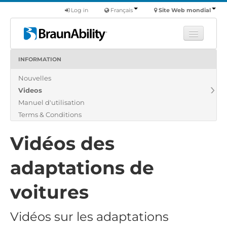
Log in
Français
Site Web mondial
INFORMATION
Apprendre
Nouvelles
Produits
Videos
Véhicules utilitaires
Manuel d'utilisation
Nous
Terms & Conditions
Trouver un revendeur
Vidéos des
adaptations de
voitures
Vidéos sur les adaptations