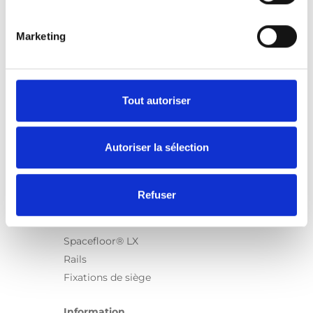
Marketing
Produits
Carony
Turny Evo
Tout autoriser
Turny Low Vehicle
Chair Topper
Autoriser la sélection
Carospeed Classic
Plateformes pour fauteuils roulant
Refuser
Produits
E-Series
Spacefloor® LX
Rails
Fixations de siège
Information