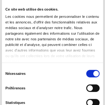
Ce site web utilise des cookies.
Vous recherchez un produit en particulier ?
Les cookies nous permettent de personnaliser le contenu
Ouvrez le menu déroulant sur la gauche et sélectionnez le
et les annonces, d'offrir des fonctionnalités relatives aux
produit qui vous intéresse. Remarque : pour certains produits, il
n’y a pas de vidéo.
médias sociaux et d'analyser notre trafic. Nous
partageons également des informations sur l'utilisation de
Intégration de vidéo
notre site avec nos partenaires de médias sociaux, de
Sous chaque vidéo se trouve un code que vous pouvez utiliser
pour intégrer la vidéo dans votre site web.
publicité et d'analyse, qui peuvent combiner celles-ci
avec d'autres informations que vous leur avez fournies
Abonnez-vous
ou qu'ils ont collectées lors de votre utilisation de leurs
Pour être notifié dès qu’une nouvelle vidéo est disponible, nous
services.
vous invitons à vous abonner à notre chaîne
YouTube ici
.
Sélection
Nécessaires
du
consentement
Préférences
Statistiques