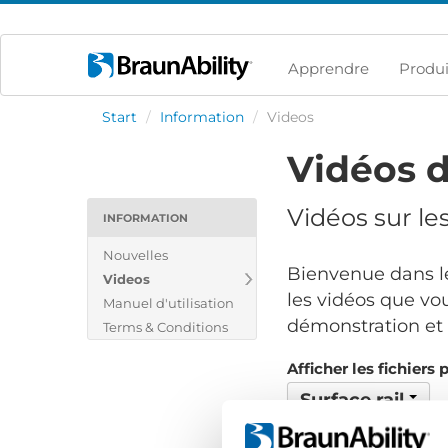
Apprendre
Produi
Start
/
Information
/
Videos
Vidéos d
Vidéos sur le
INFORMATION
Nouvelles
Bienvenue dans le
Videos
les vidéos que vou
Manuel d'utilisation
démonstration et v
Terms & Conditions
Afficher les fichiers 
Surface rail
Afficher tout
Repai