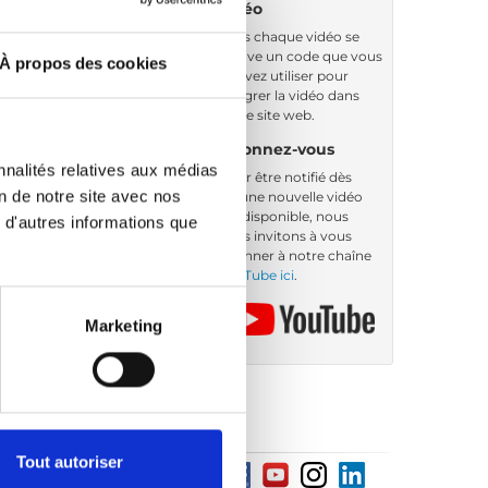
vidéo
Sous chaque vidéo se
trouve un code que vous
À propos des cookies
pouvez utiliser pour
intégrer la vidéo dans
votre site web.
Abonnez-vous
nnalités relatives aux médias
Pour être notifié dès
on de notre site avec nos
qu’une nouvelle vidéo
est disponible, nous
 d'autres informations que
vous invitons à vous
abonner à notre chaîne
YouTube ici
.
Marketing
Tout autoriser