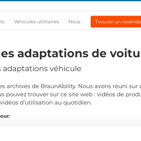
ts
Véhicules utilitaires
Nous
Trouver un revend
es adaptations de voitu
s adaptations véhicule
s archives de BraunAbility. Nous avons réuni sur 
s pouvez trouver sur ce site web : vidéos de produ
idéos d’utilisation au quotidien.
pour:
r video
Product video
Training video
Other video