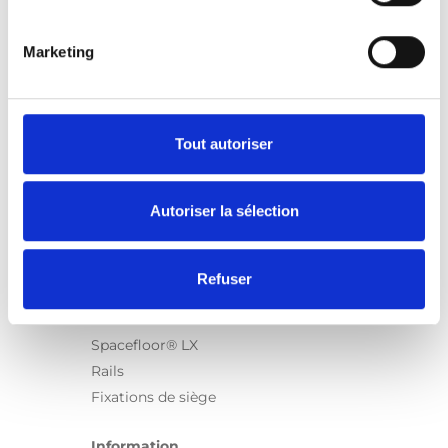
Marketing
Produits
Carony
Turny Evo
Tout autoriser
Turny Low Vehicle
Chair Topper
Autoriser la sélection
Carospeed Classic
Plateformes pour fauteuils roulant
Refuser
Produits
E-Series
Spacefloor® LX
Rails
Fixations de siège
Information