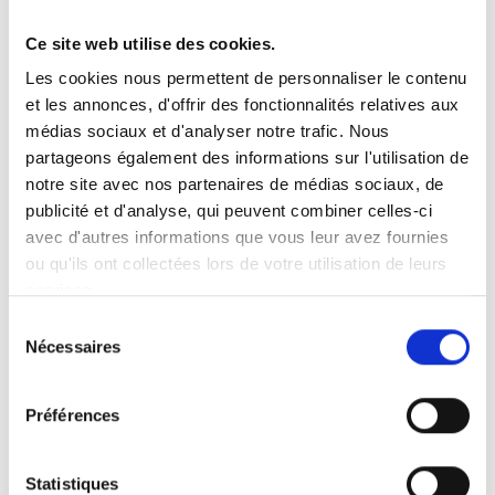
Ce site web utilise des cookies.
Vous recherchez un produit en particulier ?
Les cookies nous permettent de personnaliser le contenu
Ouvrez le menu déroulant sur la gauche et sélectionnez le
et les annonces, d'offrir des fonctionnalités relatives aux
produit qui vous intéresse. Remarque : pour certains produits, il
n’y a pas de vidéo.
médias sociaux et d'analyser notre trafic. Nous
partageons également des informations sur l'utilisation de
Intégration de vidéo
notre site avec nos partenaires de médias sociaux, de
Sous chaque vidéo se trouve un code que vous pouvez utiliser
pour intégrer la vidéo dans votre site web.
publicité et d'analyse, qui peuvent combiner celles-ci
avec d'autres informations que vous leur avez fournies
Abonnez-vous
ou qu'ils ont collectées lors de votre utilisation de leurs
Pour être notifié dès qu’une nouvelle vidéo est disponible, nous
services.
vous invitons à vous abonner à notre chaîne
YouTube ici
.
Sélection
Nécessaires
du
consentement
Préférences
Statistiques