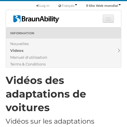
Log in
Français
Site Web mondial
INFORMATION
Apprendre
Nouvelles
Produits
Videos
Véhicules utilitaires
Manuel d'utilisation
Nous
Terms & Conditions
Trouver un revendeur
Vidéos des
adaptations de
voitures
Vidéos sur les adaptations