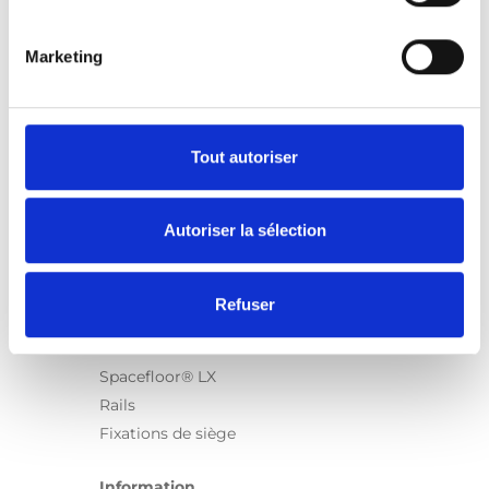
Marketing
Produits
Carony
Turny Evo
Tout autoriser
Turny Low Vehicle
Chair Topper
Autoriser la sélection
Carospeed Classic
Plateformes pour fauteuils roulant
Refuser
Produits
E-Series
Spacefloor® LX
Rails
Fixations de siège
Information