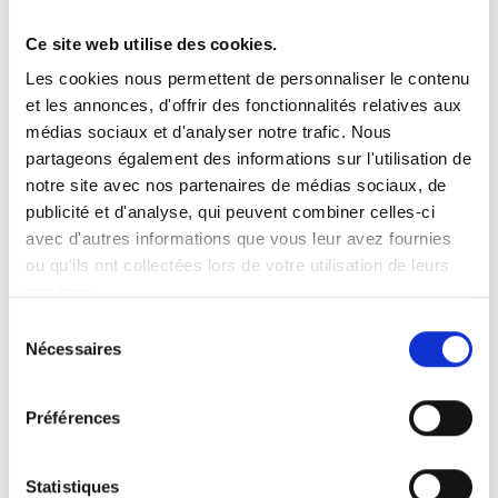
Ce site web utilise des cookies.
Vous recherchez un produit en particulier ?
Les cookies nous permettent de personnaliser le contenu
Ouvrez le menu déroulant sur la gauche et sélectionnez le
et les annonces, d'offrir des fonctionnalités relatives aux
produit qui vous intéresse. Remarque : pour certains produits, il
n’y a pas de vidéo.
médias sociaux et d'analyser notre trafic. Nous
partageons également des informations sur l'utilisation de
Intégration de vidéo
notre site avec nos partenaires de médias sociaux, de
Sous chaque vidéo se trouve un code que vous pouvez utiliser
pour intégrer la vidéo dans votre site web.
publicité et d'analyse, qui peuvent combiner celles-ci
avec d'autres informations que vous leur avez fournies
Abonnez-vous
ou qu'ils ont collectées lors de votre utilisation de leurs
Pour être notifié dès qu’une nouvelle vidéo est disponible, nous
services.
vous invitons à vous abonner à notre chaîne
YouTube ici
.
Sélection
Nécessaires
du
consentement
Préférences
Statistiques