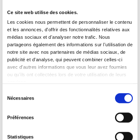
Ce site web utilise des cookies.
Vous recherchez un produit en particulier ?
Les cookies nous permettent de personnaliser le contenu
Ouvrez le menu déroulant sur la gauche et sélectionnez le
et les annonces, d'offrir des fonctionnalités relatives aux
produit qui vous intéresse. Remarque : pour certains produits, il
n’y a pas de vidéo.
médias sociaux et d'analyser notre trafic. Nous
partageons également des informations sur l'utilisation de
Intégration de vidéo
notre site avec nos partenaires de médias sociaux, de
Sous chaque vidéo se trouve un code que vous pouvez utiliser
pour intégrer la vidéo dans votre site web.
publicité et d'analyse, qui peuvent combiner celles-ci
avec d'autres informations que vous leur avez fournies
Abonnez-vous
ou qu'ils ont collectées lors de votre utilisation de leurs
Pour être notifié dès qu’une nouvelle vidéo est disponible, nous
services.
vous invitons à vous abonner à notre chaîne
YouTube ici
.
Sélection
Nécessaires
du
consentement
Préférences
Statistiques