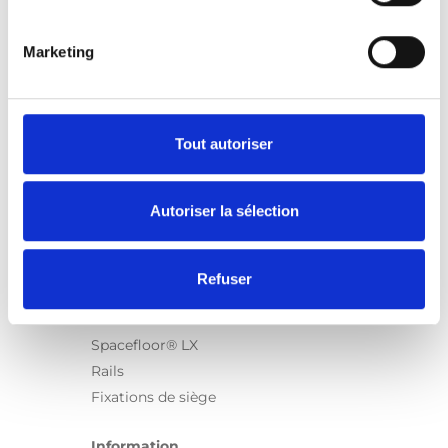
Marketing
Produits
Carony
Turny Evo
Tout autoriser
Turny Low Vehicle
Chair Topper
Autoriser la sélection
Carospeed Classic
Plateformes pour fauteuils roulant
Refuser
Produits
E-Series
Spacefloor® LX
Rails
Fixations de siège
Information