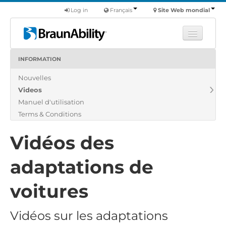
Log in
Français
Site Web mondial
INFORMATION
Apprendre
Nouvelles
Produits
Videos
Véhicules utilitaires
Manuel d'utilisation
Nous
Terms & Conditions
Trouver un revendeur
Vidéos des
adaptations de
voitures
Vidéos sur les adaptations