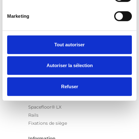
Marketing
Produits
Carony
Turny Evo
Tout autoriser
Turny Low Vehicle
Chair Topper
Autoriser la sélection
Carospeed Classic
Plateformes pour fauteuils roulant
Refuser
Produits
E-Series
Spacefloor® LX
Rails
Fixations de siège
Information