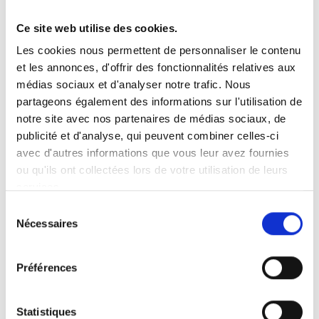
Ce site web utilise des cookies.
Vous recherchez un produit en particulier ?
Les cookies nous permettent de personnaliser le contenu
Ouvrez le menu déroulant sur la gauche et sélectionnez le
et les annonces, d'offrir des fonctionnalités relatives aux
produit qui vous intéresse. Remarque : pour certains produits, il
n’y a pas de vidéo.
médias sociaux et d'analyser notre trafic. Nous
partageons également des informations sur l'utilisation de
Intégration de vidéo
notre site avec nos partenaires de médias sociaux, de
Sous chaque vidéo se trouve un code que vous pouvez utiliser
pour intégrer la vidéo dans votre site web.
publicité et d'analyse, qui peuvent combiner celles-ci
avec d'autres informations que vous leur avez fournies
Abonnez-vous
ou qu'ils ont collectées lors de votre utilisation de leurs
Pour être notifié dès qu’une nouvelle vidéo est disponible, nous
services.
vous invitons à vous abonner à notre chaîne
YouTube ici
.
Sélection
Nécessaires
du
consentement
Préférences
Statistiques