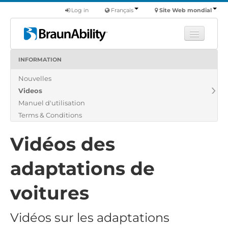
Log in
Français
Site Web mondial
INFORMATION
Apprendre
Nouvelles
Produits
Videos
Véhicules utilitaires
Manuel d'utilisation
Nous
Terms & Conditions
Trouver un revendeur
Vidéos des
adaptations de
voitures
Vidéos sur les adaptations