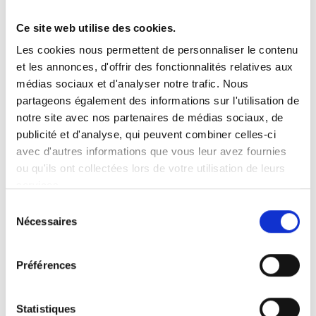
Ce site web utilise des cookies.
Vous recherchez un produit en particulier ?
Les cookies nous permettent de personnaliser le contenu
Ouvrez le menu déroulant sur la gauche et sélectionnez le
et les annonces, d'offrir des fonctionnalités relatives aux
produit qui vous intéresse. Remarque : pour certains produits, il
n’y a pas de vidéo.
médias sociaux et d'analyser notre trafic. Nous
partageons également des informations sur l'utilisation de
Intégration de vidéo
notre site avec nos partenaires de médias sociaux, de
Sous chaque vidéo se trouve un code que vous pouvez utiliser
pour intégrer la vidéo dans votre site web.
publicité et d'analyse, qui peuvent combiner celles-ci
avec d'autres informations que vous leur avez fournies
Abonnez-vous
ou qu'ils ont collectées lors de votre utilisation de leurs
Pour être notifié dès qu’une nouvelle vidéo est disponible, nous
services.
vous invitons à vous abonner à notre chaîne
YouTube ici
.
Sélection
Nécessaires
du
consentement
Préférences
Statistiques