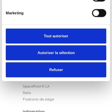
Marketing
Produits
Carony
Turny Evo
Tout autoriser
Turny Low Vehicle
Chair Topper
Autoriser la sélection
Carospeed Classic
Plateformes pour fauteuils roulant
Refuser
Produits
E-Series
Spacefloor® LX
Rails
Fixations de siège
Information