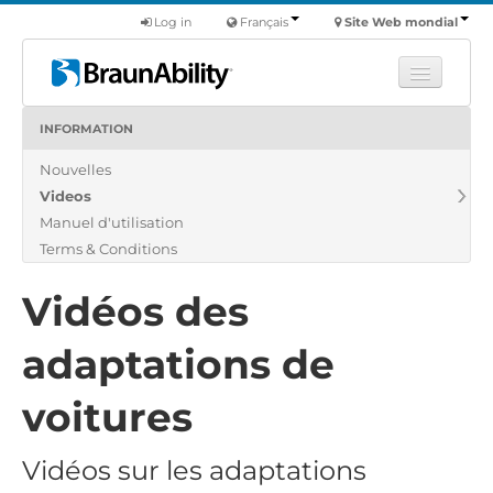
Log in
Français
Site Web mondial
INFORMATION
Apprendre
Nouvelles
Produits
Videos
Véhicules utilitaires
Manuel d'utilisation
Nous
Terms & Conditions
Trouver un revendeur
Vidéos des
adaptations de
voitures
Vidéos sur les adaptations