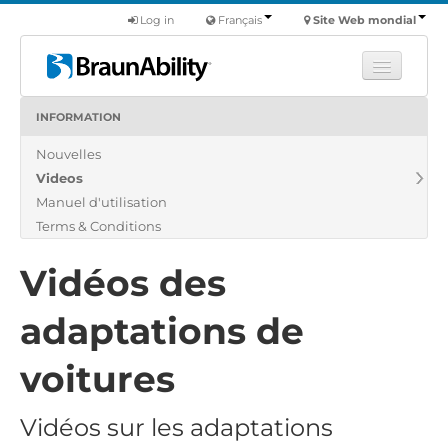
Log in
Français
Site Web mondial
INFORMATION
Apprendre
Nouvelles
Produits
Videos
Véhicules utilitaires
Manuel d'utilisation
Nous
Terms & Conditions
Trouver un revendeur
Vidéos des
adaptations de
voitures
Vidéos sur les adaptations