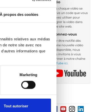
vidéo
Sous chaque vidéo se
trouve un code que vous
À propos des cookies
pouvez utiliser pour
intégrer la vidéo dans
votre site web.
Abonnez-vous
nnalités relatives aux médias
Pour être notifié dès
on de notre site avec nos
qu’une nouvelle vidéo
est disponible, nous
 d'autres informations que
vous invitons à vous
abonner à notre chaîne
YouTube ici
.
Marketing
Tout autoriser