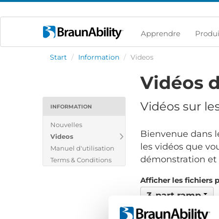
Apprendre
Produi
Start
/
Information
/
Videos
Vidéos d
Vidéos sur le
INFORMATION
Nouvelles
Bienvenue dans le
Videos
les vidéos que vou
Manuel d'utilisation
démonstration et v
Terms & Conditions
Afficher les fichiers 
3-part ramp
Aucun fichier trouvé..