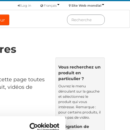
Log in
Français
Site Web mondial
eur
res
Vous recherchez un
produit en
particulier ?
cette page toutes
Ouvrez le menu
it, vidéos de
déroulant sur la gauche
et sélectionnez le
produit qui vous
intéresse. Remarque :
pour certains produits, il
n’y a pas de vidéo.
ndé par: Nom
Intégration de