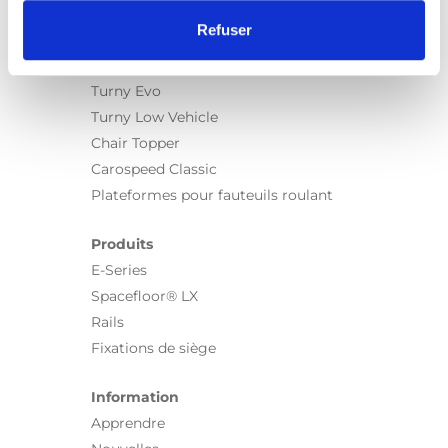
Refuser
Produits
Carony
Turny Evo
Turny Low Vehicle
Chair Topper
Carospeed Classic
Plateformes pour fauteuils roulant
Produits
E-Series
Spacefloor® LX
Rails
Fixations de siège
Information
Apprendre