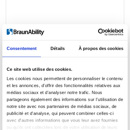
Consentement
Détails
À propos des cookies
FEAL Portable Ramps
Langue de la vidéo:
English
Ce site web utilise des cookies.
Catégorie:
Fixed ramp, Folding ramp, Folding
Les cookies nous permettent de personnaliser le contenu
telescopic ramp, Telescopic ramp, Product video
et les annonces, d'offrir des fonctionnalités relatives aux
médias sociaux et d'analyser notre trafic. Nous
partageons également des informations sur l'utilisation de
Précédent
1
Suivant
notre site avec nos partenaires de médias sociaux, de
publicité et d'analyse, qui peuvent combiner celles-ci
avec d'autres informations que vous leur avez fournies
ou qu'ils ont collectées lors de votre utilisation de leurs