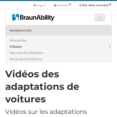
Log in
Français
Site Web mondial
INFORMATION
Apprendre
Nouvelles
Produits
Videos
Véhicules utilitaires
Manuel d'utilisation
Nous
Terms & Conditions
Trouver un revendeur
Vidéos des
adaptations de
voitures
Vidéos sur les adaptations