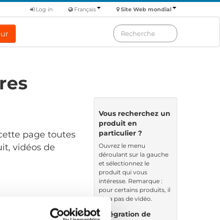
Log in
Français
Site Web mondial
eur
res
Vous recherchez un
produit en
particulier ?
cette page toutes
Ouvrez le menu
it, vidéos de
déroulant sur la gauche
et sélectionnez le
produit qui vous
intéresse. Remarque :
pour certains produits, il
n’y a pas de vidéo.
Nom de fichier
Intégration de