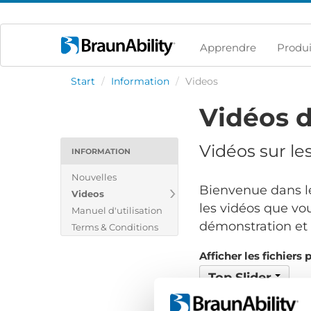
Apprendre
Produi
Start
/
Information
/
Videos
Vidéos d
Vidéos sur le
INFORMATION
Nouvelles
Bienvenue dans le
Videos
les vidéos que vou
Manuel d'utilisation
démonstration et v
Terms & Conditions
Afficher les fichiers 
Top Slider
Aucun fichier trouvé..