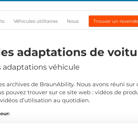
ts
Véhicules utilitaires
Nous
Trouver un revend
es adaptations de voitu
s adaptations véhicule
s archives de BraunAbility. Nous avons réuni sur 
s pouvez trouver sur ce site web : vidéos de produ
idéos d’utilisation au quotidien.
pour:
Commandé par: 
.