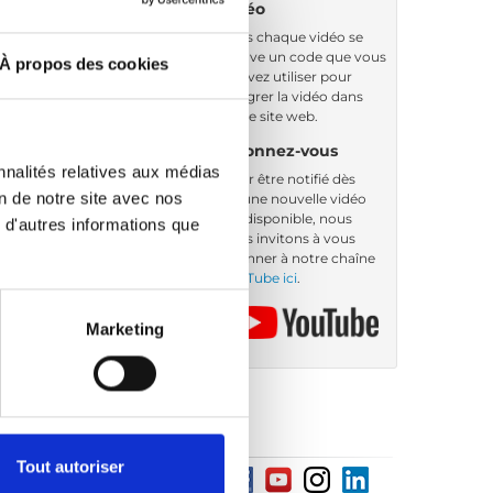
vidéo
Sous chaque vidéo se
trouve un code que vous
À propos des cookies
pouvez utiliser pour
intégrer la vidéo dans
votre site web.
Abonnez-vous
nnalités relatives aux médias
Pour être notifié dès
on de notre site avec nos
qu’une nouvelle vidéo
est disponible, nous
 d'autres informations que
vous invitons à vous
abonner à notre chaîne
YouTube ici
.
Marketing
Tout autoriser