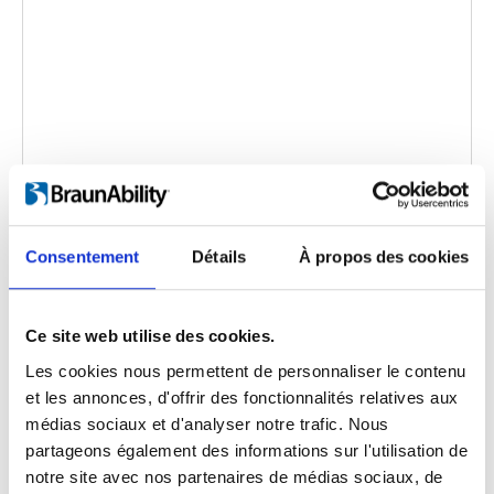
Carolift 6900
Code d'intégration
(copiez le code ci-dessous et
Consentement
Détails
À propos des cookies
collez-le dans le html de votre propre site pour
intégrer la vidéo)
:
Ce site web utilise des cookies.
Les cookies nous permettent de personnaliser le contenu
et les annonces, d'offrir des fonctionnalités relatives aux
Langue de la vidéo:
English
médias sociaux et d'analyser notre trafic. Nous
partageons également des informations sur l'utilisation de
Catégorie:
Carolift 6900, Product video
notre site avec nos partenaires de médias sociaux, de