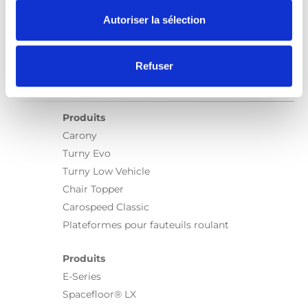
Autoriser la sélection
Refuser
Produits
Carony
Turny Evo
Turny Low Vehicle
Chair Topper
Carospeed Classic
Plateformes pour fauteuils roulant
Produits
E-Series
Spacefloor® LX