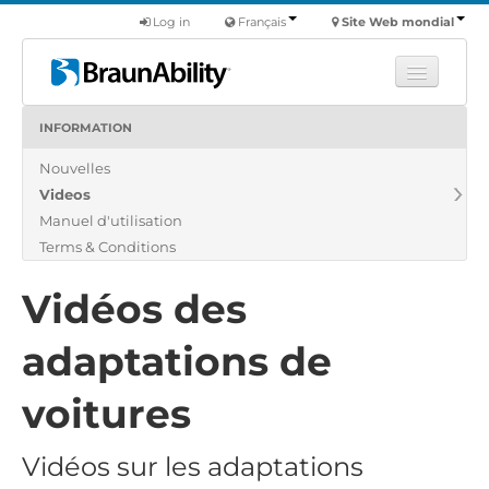
Log in
Français
Site Web mondial
INFORMATION
Apprendre
Nouvelles
Produits
Videos
Véhicules utilitaires
Manuel d'utilisation
Nous
Terms & Conditions
Trouver un revendeur
Vidéos des
adaptations de
voitures
Vidéos sur les adaptations