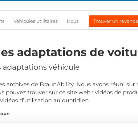
ts
Véhicules utilitaires
Nous
Trouver un revend
es adaptations de voitu
s adaptations véhicule
s archives de BraunAbility. Nous avons réuni sur 
s pouvez trouver sur ce site web : vidéos de produ
idéos d’utilisation au quotidien.
pour:
Commandé par: 
.