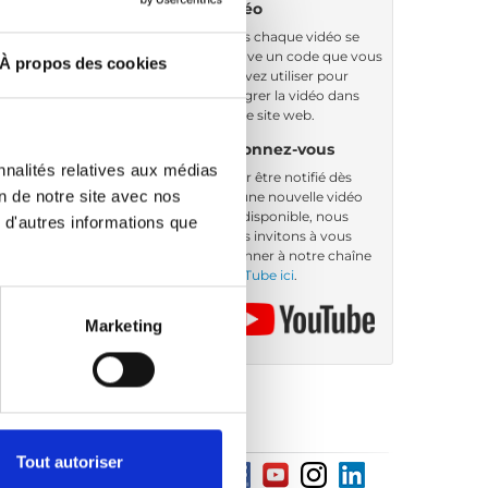
vidéo
Sous chaque vidéo se
trouve un code que vous
À propos des cookies
pouvez utiliser pour
intégrer la vidéo dans
votre site web.
Abonnez-vous
nnalités relatives aux médias
Pour être notifié dès
on de notre site avec nos
qu’une nouvelle vidéo
est disponible, nous
 d'autres informations que
vous invitons à vous
abonner à notre chaîne
YouTube ici
.
Marketing
Tout autoriser