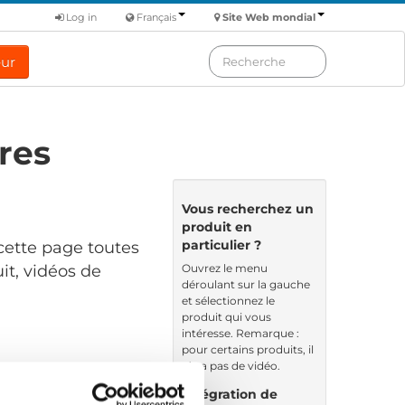
Log in
Français
Site Web mondial
eur
res
Vous recherchez un
produit en
particulier ?
cette page toutes
Ouvrez le menu
it, vidéos de
déroulant sur la gauche
et sélectionnez le
produit qui vous
intéresse. Remarque :
pour certains produits, il
n’y a pas de vidéo.
Nom de fichier
Intégration de