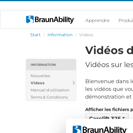
Apprendre
Produi
Start
/
Information
/
Videos
Vidéos d
Vidéos sur le
INFORMATION
Nouvelles
Bienvenue dans le
Videos
les vidéos que vou
Manuel d'utilisation
démonstration et v
Terms & Conditions
Afficher les fichiers 
Carolift 325
Aucun fichier trouvé..