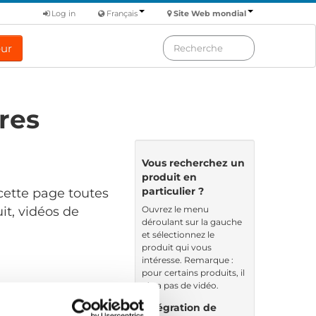
Log in
Français
Site Web mondial
eur
res
Vous recherchez un
produit en
particulier ?
cette page toutes
Ouvrez le menu
it, vidéos de
déroulant sur la gauche
et sélectionnez le
produit qui vous
intéresse. Remarque :
pour certains produits, il
n’y a pas de vidéo.
Nom de fichier
Intégration de