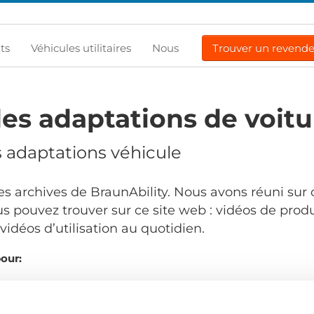
ts
Véhicules utilitaires
Nous
Trouver un revend
es adaptations de voitu
s adaptations véhicule
s archives de BraunAbility. Nous avons réuni sur 
s pouvez trouver sur ce site web : vidéos de produ
idéos d’utilisation au quotidien.
pour:
Commandé par: 
.