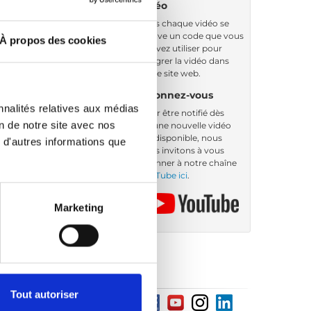
vidéo
Sous chaque vidéo se
trouve un code que vous
À propos des cookies
pouvez utiliser pour
intégrer la vidéo dans
votre site web.
Abonnez-vous
nnalités relatives aux médias
Pour être notifié dès
on de notre site avec nos
qu’une nouvelle vidéo
est disponible, nous
 d'autres informations que
vous invitons à vous
abonner à notre chaîne
YouTube ici
.
Marketing
Tout autoriser