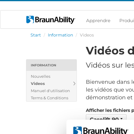
Apprendre
Produi
Start
/
Information
/
Videos
Vidéos d
Vidéos sur le
INFORMATION
Nouvelles
Bienvenue dans le
Videos
les vidéos que vou
Manuel d'utilisation
démonstration et v
Terms & Conditions
Afficher les fichiers 
Carolift 90
Aucun fichier trouvé..