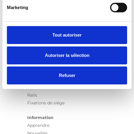
Marketing
Produits
Carony
Turny Evo
Turny Low Vehicle
Tout autoriser
Chair Topper
Carospeed Classic
Autoriser la sélection
Plateformes pour fauteuils roulant
Produits
Refuser
E-Series
Spacefloor® LX
Rails
Fixations de siège
Information
Apprendre
Nouvelles