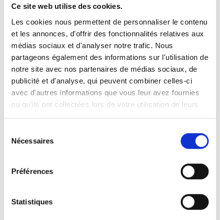
expositions, salons, etc. C'est pourquoi la voiture
Ce site web utilise des cookies.
est indispensable pour pouvoir faire mon
Les cookies nous permettent de personnaliser le contenu
travail. Je peins également et je charge souvent
et les annonces, d'offrir des fonctionnalités relatives aux
la voiture de tableaux que j'amène à des
médias sociaux et d'analyser notre trafic. Nous
galeries d'art et d'autres endroits du même
partageons également des informations sur l'utilisation de
style. La voiture me rend autonome et c'est
notre site avec nos partenaires de médias sociaux, de
quelque chose que j'apprécie énormément.
publicité et d'analyse, qui peuvent combiner celles-ci
avec d'autres informations que vous leur avez fournies
ou qu'ils ont collectées lors de votre utilisation de leurs
services.
Sélection
Plus de témoignages
Nécessaires
du
consentement
Préférences
Statistiques