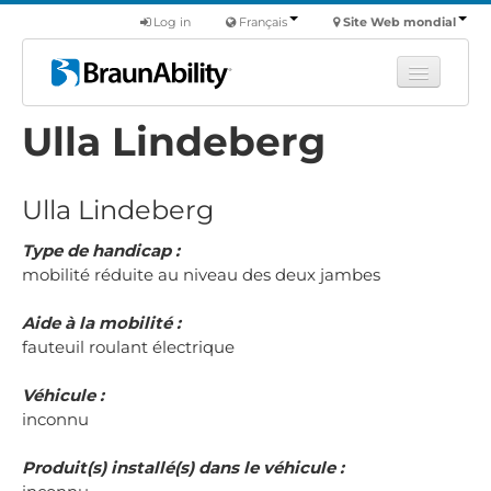
Log in
Français
Site Web mondial
Ulla Lindeberg
Apprendre
Produits
Ulla Lindeberg
Véhicules utilitaires
Nous
Type de handicap :
mobilité réduite au niveau des deux jambes
Trouver un revendeur
Aide à la mobilité :
fauteuil roulant électrique
Véhicule :
inconnu
Produit(s) installé(s) dans le véhicule :