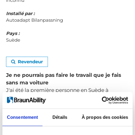
inconnu
Installé par :
Autoadapt Bilanpassning
Pays :
Suède
Revendeur
Je ne pourrais pas faire le travail que je fais
sans ma voiture
J'ai été la première personne en Suède à
acquérir une voiture adaptée me permettant de
rester dans mon fauteuil roulant pour conduire.
Consentement
Détails
À propos des cookies
J'ai mis au point moi-même une sangle et je
vais de ville en ville pour la montrer dans des