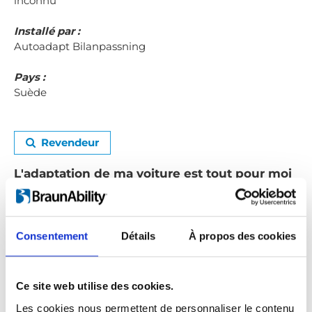
inconnu
Installé par :
Autoadapt Bilanpassning
Pays :
Suède
Revendeur
L'adaptation de ma voiture est tout pour moi
Avoir une voiture adaptée est incroyablement
important pour moi. Elle me procure à la fois
liberté et accessibilité ainsi que la possibilité de
Consentement
Détails
À propos des cookies
contrôler ma vie. Par exemple, il est beaucoup
plus facile de voir ma famille régulièrement.
Ce site web utilise des cookies.
Les voitures ont toujours été importantes pour
Les cookies nous permettent de personnaliser le contenu