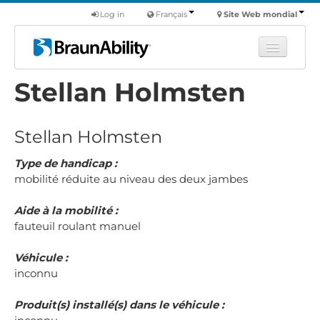
Log in
Français
Site Web mondial
Stellan Holmsten
Apprendre
Produits
Stellan Holmsten
Véhicules utilitaires
Nous
Type de handicap :
mobilité réduite au niveau des deux jambes
Trouver un revendeur
Aide à la mobilité :
fauteuil roulant manuel
Véhicule :
inconnu
Produit(s) installé(s) dans le véhicule :