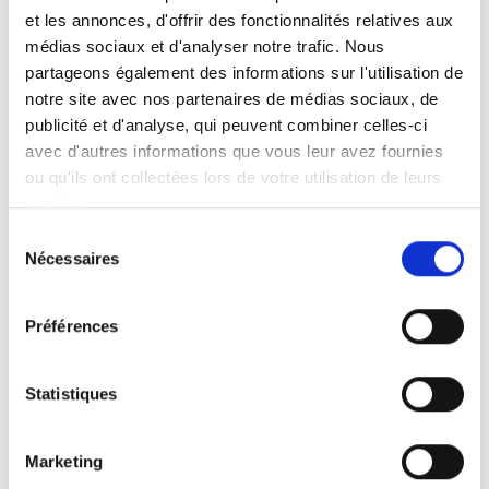
moi. Je conduis depuis l'âge de 18 ans et je suis
et les annonces, d'offrir des fonctionnalités relatives aux
très content et reconnaissant de pouvoir
médias sociaux et d'analyser notre trafic. Nous
toujours le faire grâce à mon adaptation.
partageons également des informations sur l'utilisation de
notre site avec nos partenaires de médias sociaux, de
publicité et d'analyse, qui peuvent combiner celles-ci
avec d'autres informations que vous leur avez fournies
ou qu'ils ont collectées lors de votre utilisation de leurs
Plus de témoignages
services.
Sélection
Nécessaires
du
consentement
Préférences
Statistiques
Produits
Carony
Marketing
Turny Evo