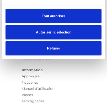
Turny Low Vehicle
Chair Topper
Carospeed Classic
Tout autoriser
Plateformes pour fauteuils roulant
Autoriser la sélection
Produits
E-Series
Spacefloor® LX
Refuser
Rails
Fixations de siège
Information
Apprendre
Nouvelles
Manuel d'utilisation
Videos
Témoignages