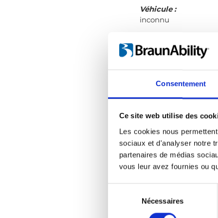
Véhicule :
inconnu
Produit(s) installé(s)
dans le véhicule :
inconnu
Installé par :
Consentement
Autoadapt
Bilanpassning
Ce site web utilise des cook
Pays :
Les cookies nous permettent d
Suède
sociaux et d'analyser notre t
partenaires de médias sociaux
vous leur avez fournies ou qu'
Revendeur
Sélection
du
Nécessaires
consentement