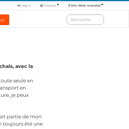
Log in
Français
Site Web mondial
eur
chais, avec la
 toute seule en
transport en
ure, je peux
 fait partie de mon
i toujours été une