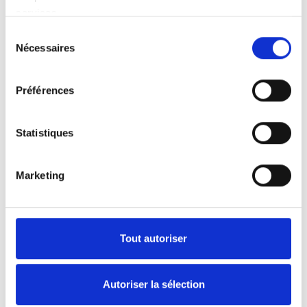
services.
Bengt Svensson
Sélection
Nécessaires
du
Type de handicap
consentement
une seule jambe
Préférences
Aide à la mobilité
fauteuil roulant manuel
Statistiques
Véhicule
Seat Alhambra
Marketing
Produit(s) installé(s) dans le véhicule
Turny Evo
, treuil sur mesure
Installé par
Tout autoriser
Autoadapt Bilanpassning
Pays
Autoriser la sélection
Suède