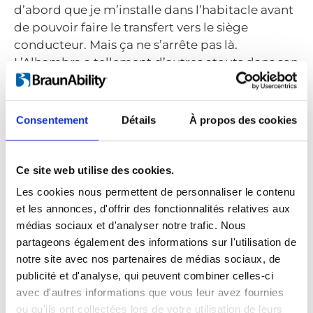
d’abord que je m’installe dans l’habitacle avant
de pouvoir faire le transfert vers le siège
conducteur. Mais ça ne s’arrête pas là.
L’Alhambra a tellement d’autres atouts dans son
sac, tout en étant beaucoup plus compacte.
Où êtes-vous pressé d’aller au volant de votre
Consentement
Détails
À propos des cookies
véhicule adapté ?
J'aimerais conduire sur les routes d’Autriche
pour voir défiler de beaux paysages. J'y suis déjà
Ce site web utilise des cookies.
allé. C’est vraiment un pays magnifique.
Les cookies nous permettent de personnaliser le contenu
Une fois l’émerveillement passé, je roulerais
et les annonces, d'offrir des fonctionnalités relatives aux
probablement jusqu’en France, et je
médias sociaux et d'analyser notre trafic. Nous
m’arrêterais quelque part en ville pour profiter
partageons également des informations sur l'utilisation de
de la journée et goûter à « l’art de vivre »
notre site avec nos partenaires de médias sociaux, de
français.
publicité et d'analyse, qui peuvent combiner celles-ci
avec d'autres informations que vous leur avez fournies
ou qu'ils ont collectées lors de votre utilisation de leurs