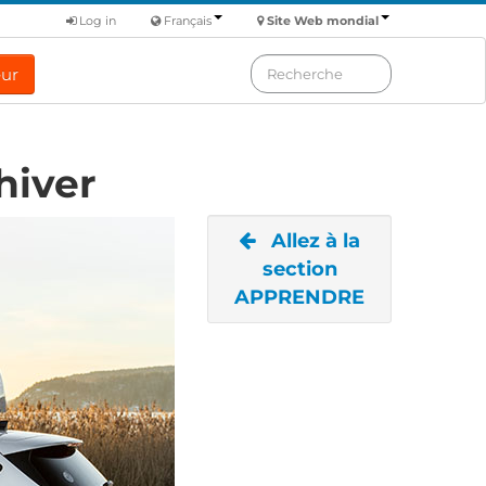
Log in
Français
Site Web mondial
eur
hiver
Allez à la
section
APPRENDRE