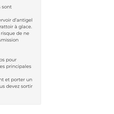
s sont
rvoir d’antigel
attoir à glace.
 risque de ne
nsmission
ps pour
tes principales
nt et porter un
ous devez sortir