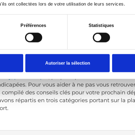
ils ont collectées lors de votre utilisation de leurs services.
il roulant manuel. Portez des lunettes de soleil et
protéger contre la réflexion de la neige.
Préférences
Statistiques
sécurité pour la conduite hivernale
s les lourdes conditions météorologiques hivernal
ur une personne à mobilité réduite. Vous trouverez
Autoriser la sélection
andations pour la conduite hivernale. L’organis
ility, par exemple
, propose plusieurs
listes de con
dicapées. Pour vous aider à ne pas vous retrouver
 compilé des conseils clés pour votre prochain 
vons répartis en trois catégories portant sur la pla
ort.