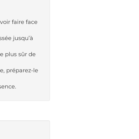
oir faire face
ussée jusqu’à
e plus sûr de
le, préparez-le
sence.