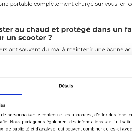
one portable complètement chargé sur vous, en c
er au chaud et protégé dans un fa
ur un scooter ?
égers ont souvent du mal à maintenir une bonne a
x dans la neige lorsqu’ils sont manœuvrés à la ma
r et plus efficace de demander à quelqu’un de vou
cer vous-même. En général, les dispositifs plus l
tes quantités de neige. Préparez un plan de secou
Détails
u scooter se trouve coincé. Veillez à pouvoir appel
vous avez besoin d’aide.
ies.
fonction des conditions météorologiques qui risq
e personnaliser le contenu et les annonces, d'offrir des fonctio
couches vous aidera à ajuster vos vêtements lorsq
rafic. Nous partageons également des informations sur l'utilisati
érieur. Choisissez une couche extérieure résistante 
, de publicité et d'analyse, qui peuvent combiner celles-ci avec
us la tête et les mains et portez des gants imperm