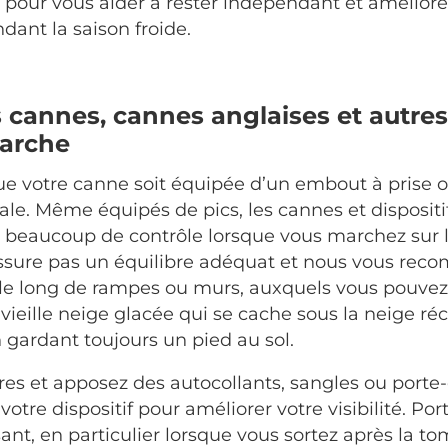
 pour vous aider à rester indépendant et améliorer
dant la saison froide.
 cannes, cannes anglaises et autres 
marche
que votre canne soit équipée d’un embout à prise o
rnale. Même équipés de pics, les cannes et dispositi
beaucoup de contrôle lorsque vous marchez sur l
’assure pas un équilibre adéquat et nous vous r
 le long de rampes ou murs, auxquels vous pouvez
vieille neige glacée qui se cache sous la neige réc
n gardant toujours un pied au sol.
res et apposez des autocollants, sangles ou porte-
votre dispositif pour améliorer votre visibilité. Por
sant, en particulier lorsque vous sortez après la to