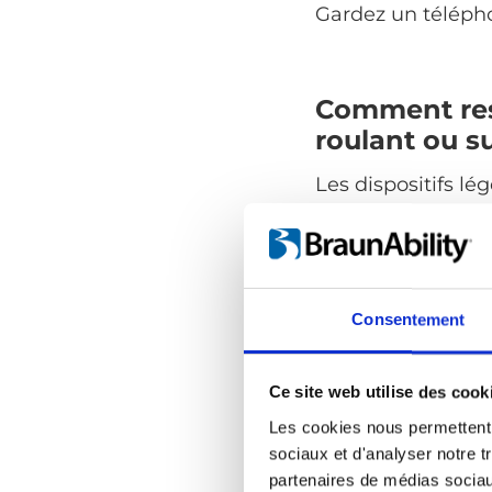
Gardez un téléph
Comment rest
roulant ou s
Les dispositifs l
fonctionnent mieu
peut être plus sû
que de vous dépla
bien dans de peti
Consentement
fauteuil roulant o
ami ou parent si 
Ce site web utilise des cook
Habillez-vous en 
Les cookies nous permettent d
Porter plusieurs 
sociaux et d'analyser notre t
l’extérieur à l’int
partenaires de médias sociaux
pluie. Couvrez-vo