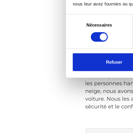
vous leur avez fournies ou qu'
utilisez un fauteu
solaire pour vous 
Sélection
du
Nécessaires
consentement
Conseils de 
Naviguer à traver
doute difficile po
Refuser
nombreuses recomm
britannique
Motab
les personnes han
neige, nous avons
voiture. Nous les a
sécurité et le conf