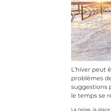
L’hiver peut ê
problèmes de
suggestions p
le temps se re
La neige, la glace