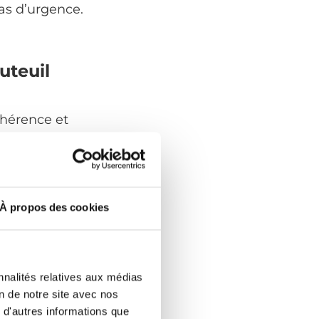
as d’urgence.
uteuil
dhérence et
in ou poussés. Il
s pousser plutôt
ourds fonctionnent
rs au cas où votre
À propos des cookies
er un soignant,
uent de changer.
nnalités relatives aux médias
ue vous passez de
on de notre site avec nos
à la neige et à la
 d'autres informations que
éables si vous