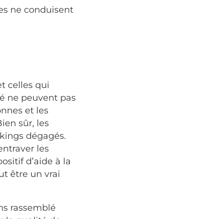
les ne conduisent
t celles qui
ité ne peuvent pas
onnes et les
ien sûr, les
arkings dégagés.
ntraver les
sitif d’aide à la
t être un vrai
ons rassemblé