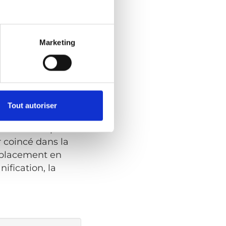
 de la crème
Marketing
es est sans aucun
 sur Internet de
Tout autoriser
ation caritative
trôle utiles
pour
 coincé dans la
déplacement en
nification, la