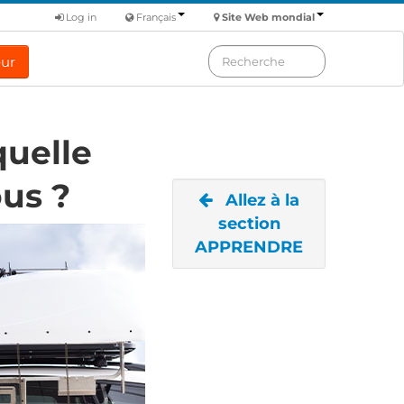
Log in
Français
Site Web mondial
eur
quelle
ous ?
Allez à la
section
APPRENDRE