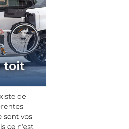
existe de
érentes
e sont vos
s ce n’est