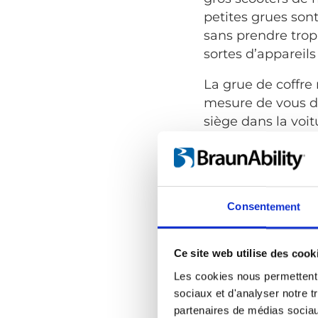
petites grues son
sans prendre trop
sortes d’appareils
La grue de coffre
mesure de vous dé
siège dans la voi
tandis que d’autr
voiture au besoin.
Pour les soignant
s’asseoir avant de
Consentement
Comme mentionné p
Ce site web utilise des cook
offrent différent
motorisé, mais to
Les cookies nous permettent d
sociaux et d'analyser notre t
Certaines comport
partenaires de médias sociaux