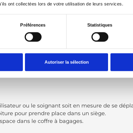
 la positionner. D’autres ont des bras télescopiqu
ils ont collectées lors de votre utilisation de leurs services.
ue que le coffre, qui peuvent saisir un appareil d
Préférences
Statistiques
Autoriser la sélection
ur les fauteuils roulants et les scooters.
véhicules de petite et grande taille.
tilisateur ou le soignant soit en mesure de se dépl
voiture pour prendre place dans un siège.
space dans le coffre à bagages.