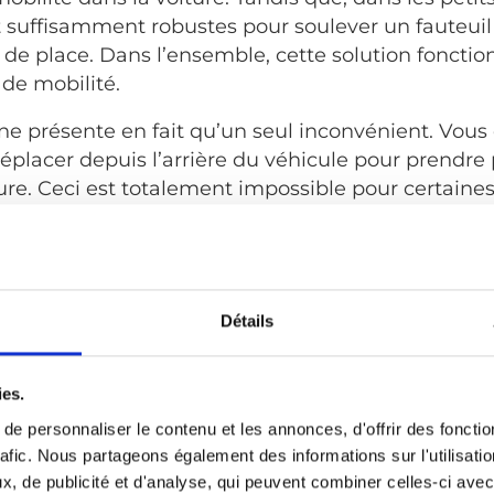
t suffisamment robustes pour soulever un fauteui
 de place. Dans l’ensemble, cette solution fonctio
 de mobilité.
 ne présente en fait qu’un seul inconvénient. Vous
placer depuis l’arrière du véhicule pour prendre 
ture. Ceci est totalement impossible pour certaine
es peuvent marcher sur une petite distance, en s’
s, ceci ne pose pas problème. Ils peuvent aider la
 charger son appareil de mobilité.
Détails
lus haut, il existe une large gamme de grues de
ies.
es fonctions pour vous aider. Toutes les grues perm
utes ne disposent pas d’une rotation motorisée.
e personnaliser le contenu et les annonces, d'offrir des fonctio
rafic. Nous partageons également des informations sur l'utilisati
ent des bras pliants qui vous permettent de guid
, de publicité et d'analyse, qui peuvent combiner celles-ci avec