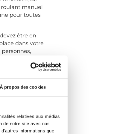
l roulant manuel
nne pour toutes
 devez être en
place dans votre
s personnes,
appuyant sur la
 personne à
À propos des cookies
 coffre. Elles
ettent un levage
nnalités relatives aux médias
on de notre site avec nos
er avec précision
 d'autres informations que