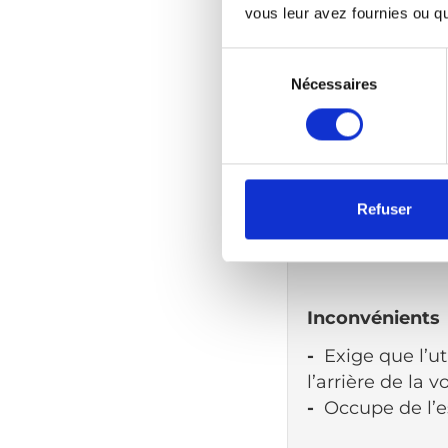
votre charge pour
vous leur avez fournies ou qu'
beaucoup plus long
trottoir.
Sélection
du
Nécessaires
consentement
Avantages
Refuser
+
Fonctionne po
+
Convient aux 
Inconvénients
-
Exige que l’u
l’arrière de la 
-
Occupe de l’e