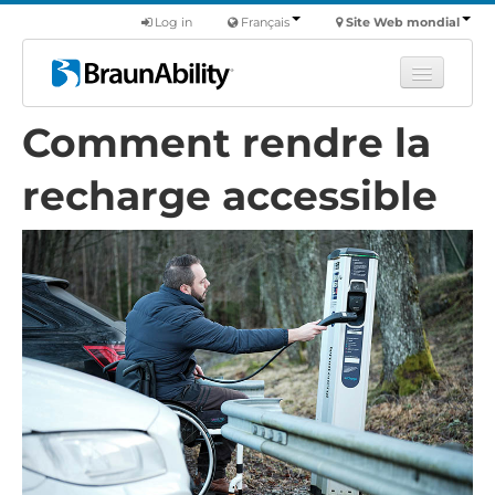
Log in
Français
Site Web mondial
Comment rendre la
Apprendre
Produits
recharge accessible
Véhicules utilitaires
Nous
Trouver un revendeur