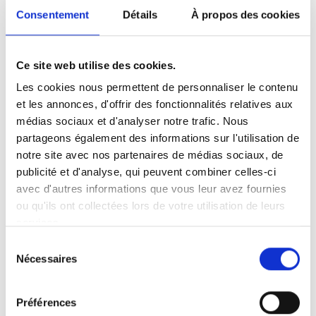
recharge publiques ?
Consentement
Détails
À propos des cookies
Il est important de disposer d’un espace
suffisant autour du véhicule. Il doit y avoir un
nombre suffisant de places de
Ce site web utilise des cookies.
stationnement devant les chargeurs et elles
Les cookies nous permettent de personnaliser le contenu
doivent être beaucoup plus larges et longues
et les annonces, d'offrir des fonctionnalités relatives aux
qu’une place de parking ordinaire afin de
médias sociaux et d'analyser notre trafic. Nous
permettre de manœuvrer. Les bornes de
partageons également des informations sur l'utilisation de
notre site avec nos partenaires de médias sociaux, de
recharge doivent être situées dans des zones
publicité et d'analyse, qui peuvent combiner celles-ci
bien éclairées et sûres afin de garantir que
avec d'autres informations que vous leur avez fournies
les utilisateurs ne se sentent pas vulnérables
ou qu'ils ont collectées lors de votre utilisation de leurs
ou isolés pendant la recharge.
services.
La route entre la voiture et le point de
Sélection
Nécessaires
recharge doit être dégagée, sans aucun
du
obstacle. Les écrans doivent être placés à
consentement
une hauteur accessible et les informations
Préférences
destinées aux utilisateurs doivent être