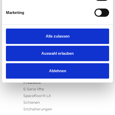
Marketing
Produkte
Alle zulassen
Carony
Turny Evo
Turny Low Vehicle
Auswahl erlauben
Chair Topper
Carospeed Classic
Rollstuhllifte
Ablehnen
Produkte
E-Serie lifte
Spacefloor® LX
Schienen
Sitzhalterungen