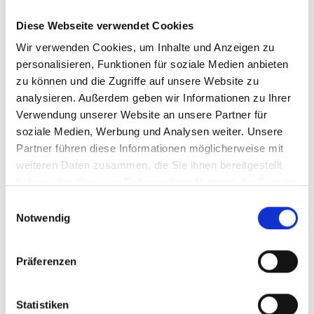
car, powered wheelchair and scooter
scheme in the UK.
Diese Webseite verwendet Cookies
Wir verwenden Cookies, um Inhalte und Anzeigen zu
Autoadapt accredited by SWEDAC
personalisieren, Funktionen für soziale Medien anbieten
zu können und die Zugriffe auf unsere Website zu
25 Mai 2009
analysieren. Außerdem geben wir Informationen zu Ihrer
Verwendung unserer Website an unsere Partner für
Autoadapt has had its testing and safety
soziale Medien, Werbung und Analysen weiter. Unsere
laboratory accredited by the public
Partner führen diese Informationen möglicherweise mit
authority SWEDAC, the Swedish Board for
weiteren Daten zusammen, die Sie ihnen bereitgestellt
Accreditation and Conformity Testing,
haben oder die sie im Rahmen Ihrer Nutzung der Dienste
according to the ISO 17025 standard.
gesammelt haben.
Einwilligungsauswahl
Notwendig
<<
<
1
2
3
4
5
6
7
8
9
Präferenzen
10
11
12
Statistiken