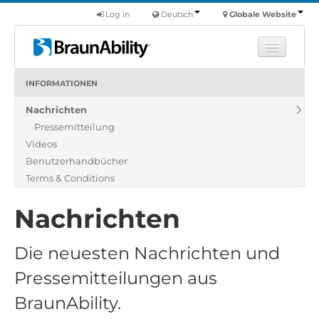
Log in
Deutsch
Globale Website
INFORMATIONEN
Fortbildung
Nachrichten
Produkte
Pressemitteilung
Nutzfahrzeuge
Videos
Über uns
Benutzerhandbücher
Terms & Conditions
Finde einen Händler
Nachrichten
Die neuesten Nachrichten und
Pressemitteilungen aus
BraunAbility.