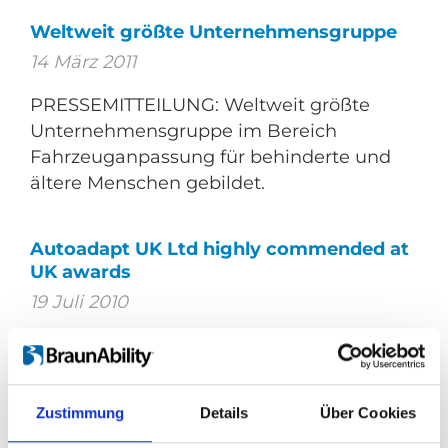
Weltweit größte Unternehmensgruppe
14 März 2011
PRESSEMITTEILUNG: Weltweit größte
Unternehmensgruppe im Bereich
Fahrzeuganpassung für behinderte und
ältere Menschen gebildet.
Autoadapt UK Ltd highly commended at
UK awards
19 Juli 2010
Autoadapt UK Ltd has been commended
at the fifth annual Supplier Awards,
presented by Motability Operations, the
Zustimmung
Details
Über Cookies
company which operates the Motability