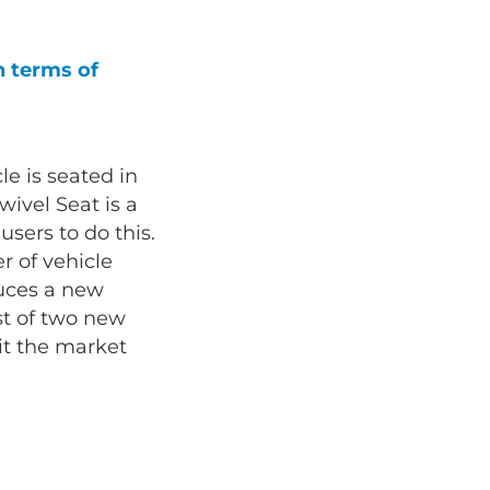
n terms of
le is seated in
wivel Seat is a
users to do this.
 of vehicle
duces a new
rst of two new
it the market