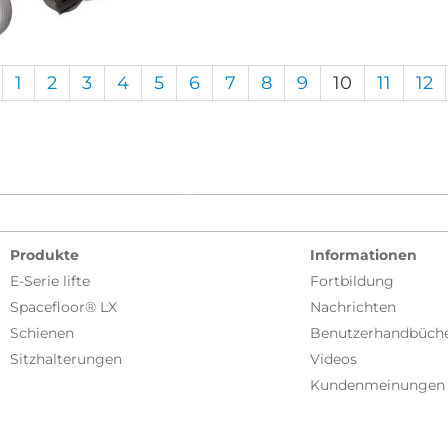
1
2
3
4
5
6
7
8
9
10
11
12
Produkte
Informationen
E-Serie lifte
Fortbildung
Spacefloor® LX
Nachrichten
Schienen
Benutzerhandbüch
Sitzhalterungen
Videos
Kundenmeinungen