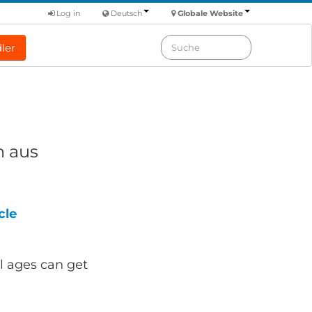
Log in
Deutsch
Globale Website
ler
n aus
cle
ll ages can get