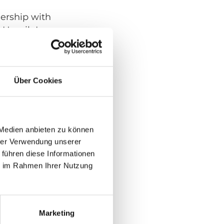
ership with
 Henrik Larsson.
rik’s journey
pean
rtugal.
Über Cookies
le owner of
 Medien anbieten zu können
hrer Verwendung unserer
Unwin Safety
 führen diese Informationen
daptation
ie im Rahmen Ihrer Nutzung
ve long standing
cing aids for
toadapt bought a
Marketing
is acquisition of