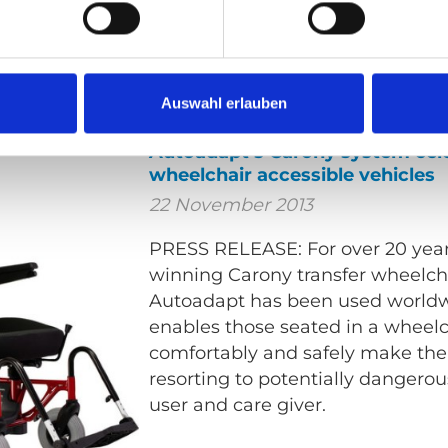
the remaining shares aims to st
Autoadapt’s position as a leading
vehicle adaptation solution as w
Unwin’s global distribution.
Auswahl erlauben
Autoadapt’s Carony system cele
wheelchair accessible vehicles
22 November 2013
PRESS RELEASE: For over 20 yea
winning Carony transfer wheelch
Autoadapt has been used worldw
enables those seated in a wheelc
comfortably and safely make the 
resorting to potentially dangerous
user and care giver.