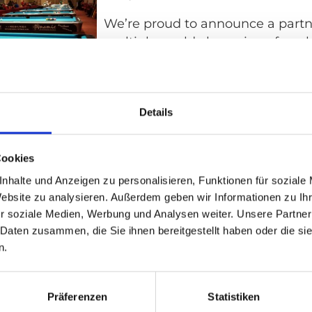
We’re proud to announce a partn
multiple world champion of pool,
Autoadapt will be supporting Hen
starting off today with the Euro
Championship in Val do Lobo, Po
Details
Swedish Autoadapt becomes so
British Unwin Safety Systems
Cookies
10 April 2014
nhalte und Anzeigen zu personalisieren, Funktionen für soziale
Website zu analysieren. Außerdem geben wir Informationen zu I
PRESS RELEASE: Autoadapt and 
r soziale Medien, Werbung und Analysen weiter. Unsere Partner
Systems operate in the vehicle a
 Daten zusammen, die Sie ihnen bereitgestellt haben oder die s
industry and both companies ha
n.
experience developing and produ
people with limited mobility. Au
Präferenzen
Statistiken
50% share in Unwin in 2013 and th