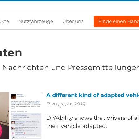
ukte
Nutzfahrzeuge
Über uns
Finde einen Händ
hten
 Nachrichten und Pressemitteilunge
A different kind of adapted vehi
7 August 2015
DIYAbility shows that drivers of a
their vehicle adapted.