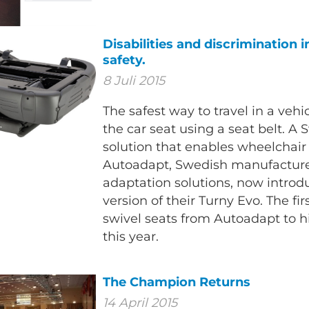
Disabilities and discrimination i
safety.
8 Juli 2015
The safest way to travel in a vehic
the car seat using a seat belt. A S
solution that enables wheelchair 
Autoadapt, Swedish manufacturer
adaptation solutions, now intro
version of their Turny Evo. The fi
swivel seats from Autoadapt to h
this year.
The Champion Returns
14 April 2015