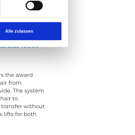
rengthen
 supplier of
ell as expand
Alle zulassen
brates 10.000
rs the award
air from
ide. The system
hair to
transfer without
 lifts for both