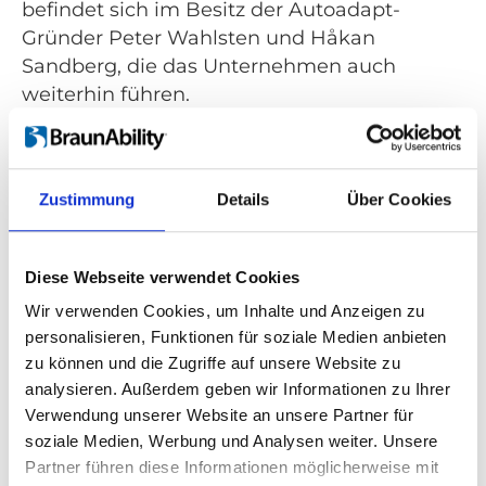
befindet sich im Besitz der Autoadapt-
Gründer Peter Wahlsten und Håkan
Sandberg, die das Unternehmen auch
weiterhin führen.
Über Autoadapt
Zustimmung
Details
Über Cookies
Autoadapt wurde 1996 gegründet und ist
unter Peter Wahlsten sowie Håkan
Sandberg zum führenden europäischen
Diese Webseite verwendet Cookies
Hersteller von
Wir verwenden Cookies, um Inhalte und Anzeigen zu
Fahrzeuganpassungslösungen für Menschen
personalisieren, Funktionen für soziale Medien anbieten
mit eingeschränkter Mobilität avanciert. Das
zu können und die Zugriffe auf unsere Website zu
Unternehmen bietet ein breites Spektrum
analysieren. Außerdem geben wir Informationen zu Ihrer
an prämierten, zuverlässigen und
Verwendung unserer Website an unsere Partner für
sicherheitsgeprüften Lösungen, mit denen
soziale Medien, Werbung und Analysen weiter. Unsere
Fahrzeuge an eine gesteigerte
Partner führen diese Informationen möglicherweise mit