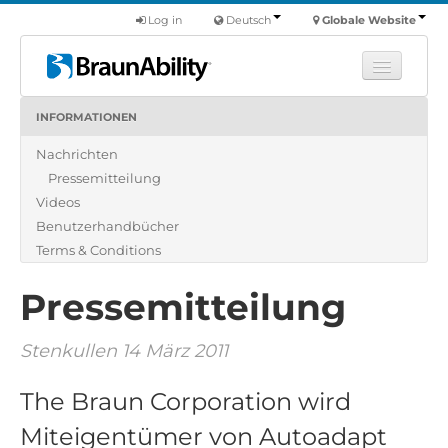
Log in
Deutsch
Globale Website
INFORMATIONEN
Fortbildung
Nachrichten
Produkte
Pressemitteilung
Nutzfahrzeuge
Videos
Über uns
Benutzerhandbücher
Terms & Conditions
Finde einen Händler
Pressemitteilung
Stenkullen 14 März 2011
The Braun Corporation wird
Miteigentümer von Autoadapt