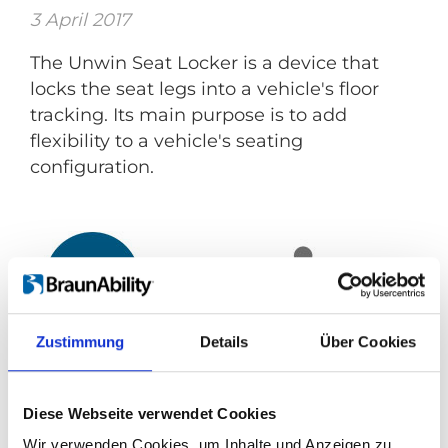
3 April 2017
The Unwin Seat Locker is a device that
locks the seat legs into a vehicle's floor
tracking. Its main purpose is to add
flexibility to a vehicle's seating
configuration.
Zustimmung
Details
Über Cookies
Unwin acquires MarTech Kliplev A/S
20 März 2017
Diese Webseite verwendet Cookies
Unwin is pleased to announce its
Wir verwenden Cookies, um Inhalte und Anzeigen zu