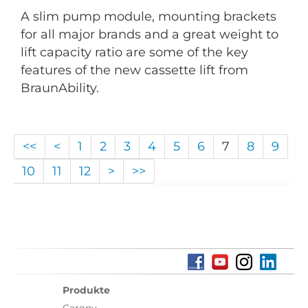
A slim pump module, mounting brackets
for all major brands and a great weight to
lift capacity ratio are some of the key
features of the new cassette lift from
BraunAbility.
<<
<
1
2
3
4
5
6
7
8
9
10
11
12
>
>>
Produkte
Carony