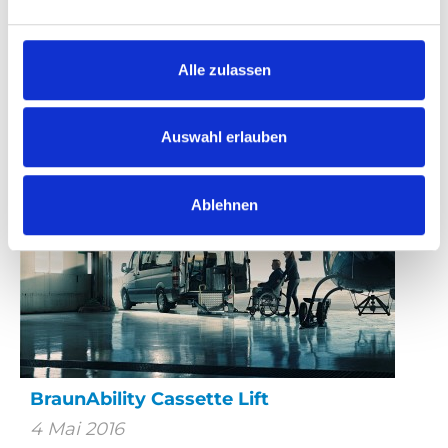
During the summer of 2016, a local
retirement home borrowed one of our
Carony transfer wheelchairs for evaluation.
Alle zulassen
The response we got was overwhelming.
Auswahl erlauben
Ablehnen
BraunAbility Cassette Lift
4 Mai 2016