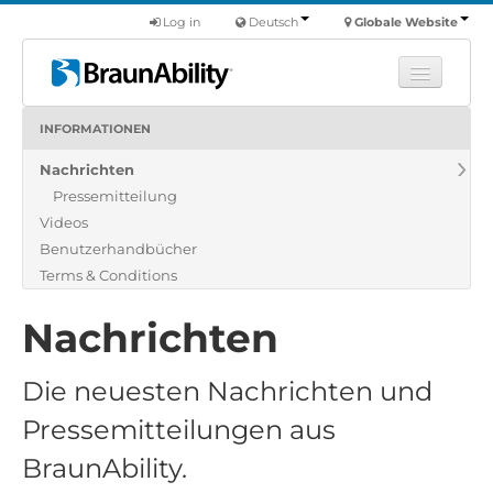
Log in
Deutsch
Globale Website
INFORMATIONEN
Fortbildung
Nachrichten
Produkte
Pressemitteilung
Nutzfahrzeuge
Videos
Über uns
Benutzerhandbücher
Terms & Conditions
Finde einen Händler
Nachrichten
Die neuesten Nachrichten und
Pressemitteilungen aus
BraunAbility.