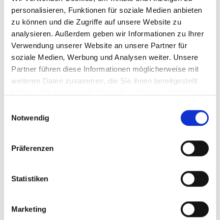
acquisition of the Danish company
personalisieren, Funktionen für soziale Medien anbieten
MarTech Klipev A/S. MarTech is famous for
zu können und die Zugriffe auf unsere Website zu
analysieren. Außerdem geben wir Informationen zu Ihrer
its high-tech aluminium flooring system
Verwendung unserer Website an unsere Partner für
‘Spacefloor’.
soziale Medien, Werbung und Analysen weiter. Unsere
Partner führen diese Informationen möglicherweise mit
weiteren Daten zusammen, die Sie ihnen bereitgestellt
haben oder die sie im Rahmen Ihrer Nutzung der Dienste
gesammelt haben.
Einwilligungsauswahl
Notwendig
Präferenzen
Statistiken
Carony on trial at retirement home
26 September 2016
Marketing