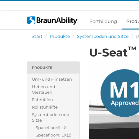
Fortbildung
Prod
Start
/
Produkte
/
Systemboden und Sitze
/
U
™
U-Seat
PRODUKTE
Um- und Hinsetzen
Heben und
Verstauen
Fahrhilfen
Rollstuhllifte
Systemboden und
Sitze
Spacefloor® LX
Spacefloor® LX(2)