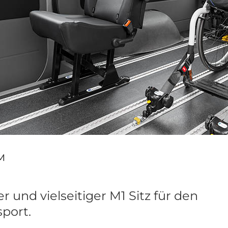
™
r und vielseitiger M1 Sitz für den
port.