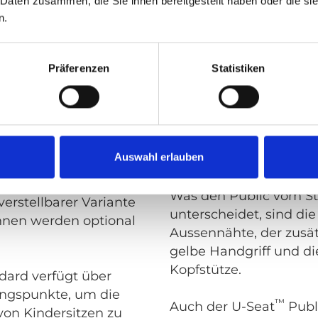
 Daten zusammen, die Sie ihnen bereitgestellt haben oder die s
n.
™
ndard
U-Seat
Public
™
eat
ist in zwei
Die Fahrdienstversion t
Präferenzen
Statistiken
rhältlich, entweder in
Kunstleder/Komplettbe
Plastikrückseite und d
kombination oder mit
Haltegriff mit dem U-S
leder/ Komplettbezug.
Auch die optional erhäl
verfügen über eine
Auswahl erlauben
Armlehnen und die sta
ite und einen dort
verstellbare Rückenleh
riff. Die Rückenlehne
Was den Public vom S
 verstellbarer Variante
unterscheidet, sind di
hnen werden optional
Aussennähte, der zusätz
gelbe Handgriff und di
Kopfstütze.
dard verfügt über
ngspunkte, um die
™
Auch der U-Seat
Publ
von Kindersitzen zu