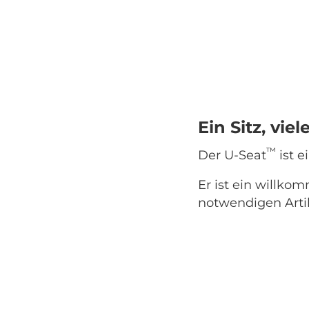
Ein Sitz, vie
™
Der U-Seat
ist e
Er ist ein willk
notwendigen Arti