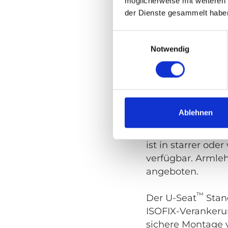
möglicherweise mit weiteren
der Dienste gesammelt habe
™
U-Seat
Sta
Einwilligungsauswahl
Der Standard U-S
Notwendig
Polstervarianten e
einer schwarzen
Kunstleder/Stoff
schwarzem Kunst
Beide Versionen 
Ablehnen
ABS-Plastikrückse
montierten Halteg
ist in starrer oder
verfügbar. Armle
angeboten.
™
Der U-Seat
Stan
ISOFIX-Verankeru
sichere Montage 