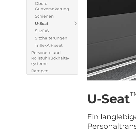
Obere
Gurtverankerung
Schienen
U-Seat
Sitzfuß
Sitzhalterungen
TriflexAIR seat
Personen- und
Rollstuhlrückhalte-
systeme
Rampen
U-Seat
Ein langlebige
Personaltrans