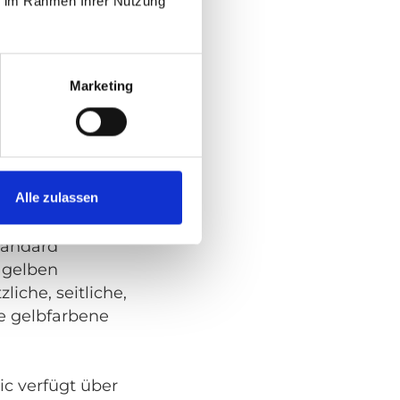
ie im Rahmen Ihrer Nutzung
eilt sich den
Marketing
zug, die ABS-
en verbauten
™
eat
Standard.
tlichen
Alle zulassen
rre oder
ne sind identisch.
tandard
e gelben
liche, seitliche,
e gelbfarbene
ic verfügt über