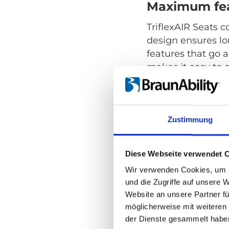
Maximum fea
TriflexAIR Seats
design ensures lo
features that go a
makes it easy to
The TriflexAIR Se
R14 on
Spacefloor
Zustimmung
Download Tri
Diese Webseite verwendet 
Wir verwenden Cookies, um I
und die Zugriffe auf unsere 
Website an unsere Partner fü
Key points
möglicherweise mit weiteren
M1 Approved & 
der Dienste gesammelt habe