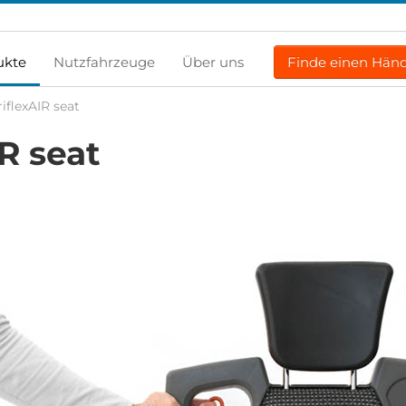
ukte
Nutzfahrzeuge
Über uns
Finde einen Händ
riflexAIR seat
IR seat