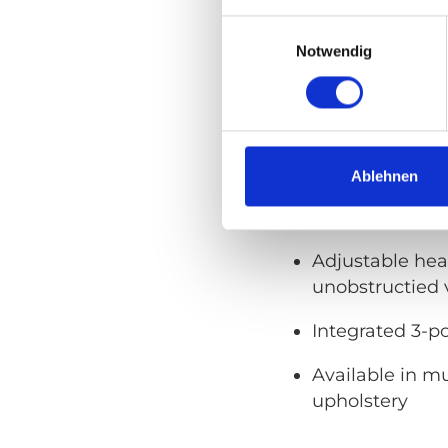
the safety sta
Einwilligungsauswahl
Easy to fold/un
Notwendig
movement
Ergonomic and 
with high quali
Ablehnen
Minimal space
comfort for wh
Adjustable hea
unobstructied 
Integrated 3-po
Available in mu
upholstery