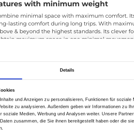
tures with minimum weight
 combine minimal space with maximum comfort. I
ng-lasting comfort during long trips. With maxim
bove & beyond the highest standards. Its clever fo
 obtain maximum space in one minimal movemen
ats have been successfully tested according to M1 
®
LX
.
Details
flexAIR brochure
Cookies
nhalte und Anzeigen zu personalisieren, Funktionen für soziale
Website zu analysieren. Außerdem geben wir Informationen zu I
r soziale Medien, Werbung und Analysen weiter. Unsere Partner
 Daten zusammen, die Sie ihnen bereitgestellt haben oder die s
tested according to
n.