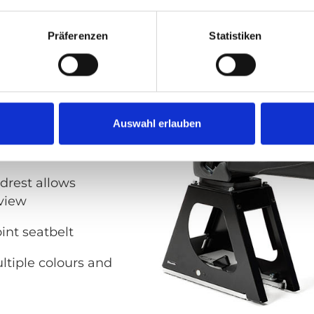
ndards
fold in one effortless
Präferenzen
Statistiken
slimline design
ty materials
Auswahl erlauben
 for maximum
eelchair passengers
drest allows
view
int seatbelt
ltiple colours and