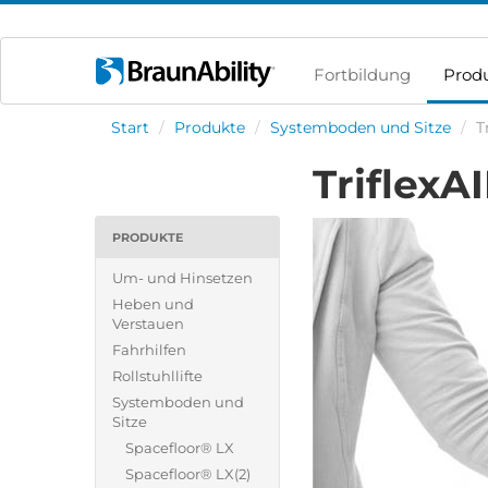
Fortbildung
Prod
Start
/
Produkte
/
Systemboden und Sitze
/
T
TriflexA
PRODUKTE
Um- und Hinsetzen
Heben und
Verstauen
Fahrhilfen
Rollstuhllifte
Systemboden und
Sitze
Spacefloor® LX
Spacefloor® LX(2)