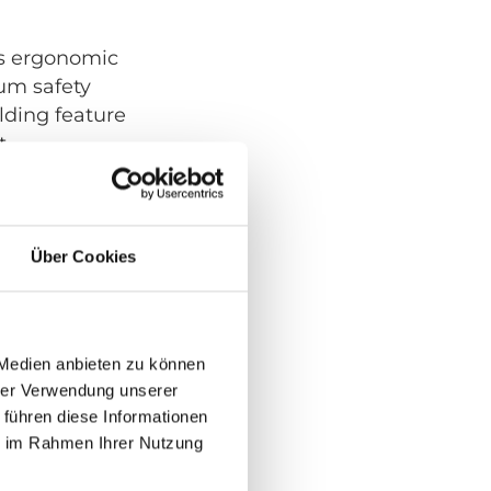
ts ergonomic
um safety
lding feature
t.
guidelines, ECE
Über Cookies
 Medien anbieten zu können
hrer Verwendung unserer
 führen diese Informationen
ie im Rahmen Ihrer Nutzung