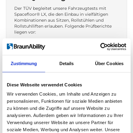
Der TÜV begleitet unsere Fahrzeugtests mit
Spacefloor® LX, die den Einbau in vielfältigen
Kombinationen aus Sitzen, Rollstühlen und
Rollstuhlliften erlauben. Folgende Prüfberichte
liegen vor:
Aluminiumboden
ECE R14
Zustimmung
Details
Über Cookies
Sitz
ECE R14
–
ECE R16
–
ECE R17
–
ECE R21
Diese Webseite verwendet Cookies
Sitzhalterung
Wir verwenden Cookies, um Inhalte und Anzeigen zu
ECE R14
personalisieren, Funktionen für soziale Medien anbieten
Rückhaltesystem für Rollstühle
zu können und die Zugriffe auf unsere Website zu
ISO 10542-1
–
UNECE R107
analysieren. Außerdem geben wir Informationen zu Ihrer
Verwendung unserer Website an unsere Partner für
Personenrückhaltesystem
soziale Medien, Werbung und Analysen weiter. Unsere