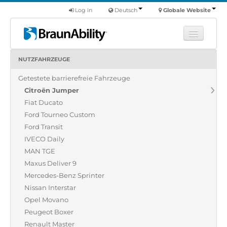
Log in
Deutsch
Globale Website
NUTZFAHRZEUGE
Fortbildung
Getestete barrierefreie Fahrzeuge
Produkte
Citroën Jumper
Nutzfahrzeuge
Fiat Ducato
Über uns
Ford Tourneo Custom
Ford Transit
Finde einen Händler
IVECO Daily
MAN TGE
Maxus Deliver 9
Mercedes-Benz Sprinter
Nissan Interstar
Opel Movano
Peugeot Boxer
Renault Master