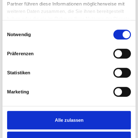
ISO 10542
Partner führen diese Informationen möglicherweise mit
weiteren Daten zusammen, die Sie ihnen bereitgestellt
Gurtverankerung
haben oder die sie im Rahmen Ihrer Nutzung der Dienste
ECE R14
gesammelt haben.
Einwilligungsauswahl
Rollstuhllift
Notwendig
DIN 75078
Präferenzen
Statistiken
Marketing
Alle zulassen