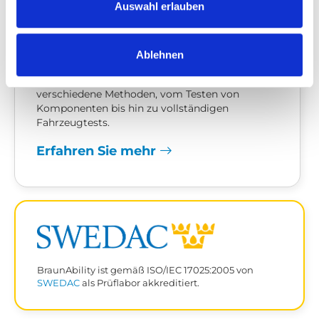
So testen wir
Auswahl erlauben
Alle unsere Produkte werden getestet, um
sowohl den Anforderungen der Branche, als
Ablehnen
auch BraunAbility's eigenen hohen Standards zu
entsprechen. Je nach Produkttyp verwenden wir
verschiedene Methoden, vom Testen von
Komponenten bis hin zu vollständigen
Fahrzeugtests.
Erfahren Sie mehr
BraunAbility ist gemäß ISO/IEC 17025:2005 von
SWEDAC
als Prüflabor akkreditiert.