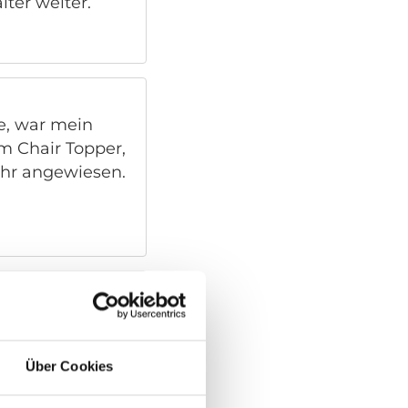
ter weiter.
e, war mein
m Chair Topper,
hr angewiesen.
nden verbessert
Über Cookies