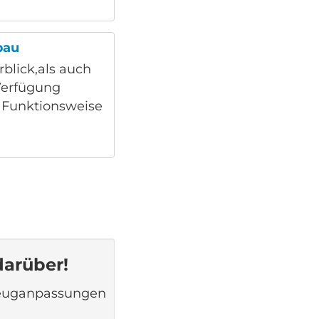
bau
rblick,als auch
 Verfügung
 Funktionsweise
darüber!
rzeuganpassungen