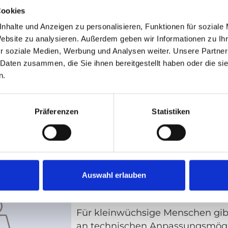
Schleudertrauma
Cookies
Verschiedene Fahrzeuganpassun
nhalte und Anzeigen zu personalisieren, Funktionen für soziale
Personen mit Schleudertrauma.
Website zu analysieren. Außerdem geben wir Informationen zu I
r soziale Medien, Werbung und Analysen weiter. Unsere Partner
 Daten zusammen, die Sie ihnen bereitgestellt haben oder die s
n.
Rückenmarksverletzung
Präferenzen
Statistiken
Für Personen mit Rückenmarksv
(Tetraplegie, Paraplegie) stehen
technische Anpassungsoptionen 
Auswahl erlauben
Menschen mit geringerer Körpe
Für kleinwüchsige Menschen gibt
an technischen Anpassungsmögl