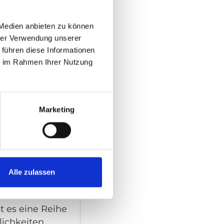
gen für
 Medien anbieten zu können
hrer Verwendung unserer
 führen diese Informationen
ie im Rahmen Ihrer Nutzung
Marketing
erletzungen
 mehrere
zur Verfügung.
Alle zulassen
rlänge
 es eine Reihe
ichkeiten.