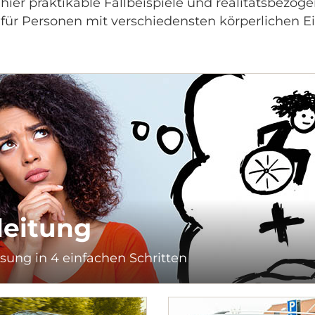
hier praktikable Fallbeispiele und realitätsbezog
für Personen mit verschiedensten körperlichen 
leitung
ung in 4 einfachen Schritten