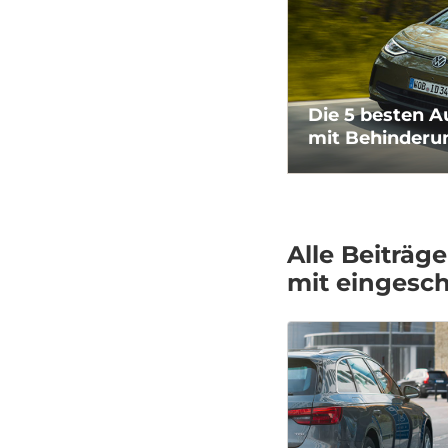
Die 5 besten A
mit Behinderu
Alle Beiträ
mit eingesch