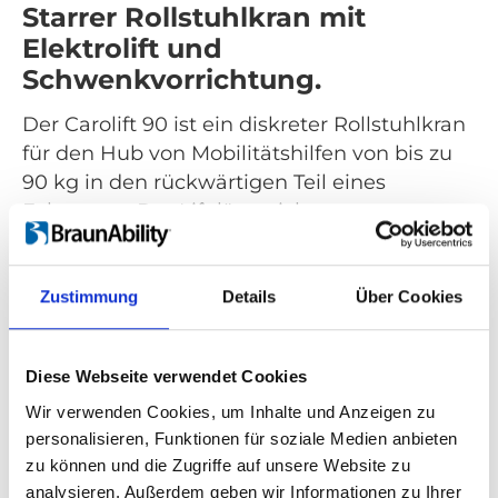
Starrer Rollstuhlkran mit
Elektrolift und
Schwenkvorrichtung.
Der Carolift 90 ist ein diskreter Rollstuhlkran
für den Hub von Mobilitätshilfen von bis zu
90 kg in den rückwärtigen Teil eines
Fahrzeugs. Der Lift lässt sich
zusammenklappen und eignet sich deshalb
für Fahrzeuge mit schrägen Heckklappen.
Zustimmung
Details
Über Cookies
Alle Bewegungen wie Heben und
Schwenken werden über die Handsteuerung
angetrieben und bedient. Der Carolift 90
Diese Webseite verwendet Cookies
kann in viele verschiedene Fahrzeuge wie
Wir verwenden Cookies, um Inhalte und Anzeigen zu
Kombis, Minivans oder Vans in voller Größe
personalisieren, Funktionen für soziale Medien anbieten
eingebaut werden.
zu können und die Zugriffe auf unsere Website zu
analysieren. Außerdem geben wir Informationen zu Ihrer