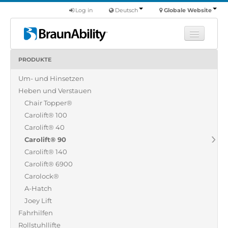
Log in
Deutsch
Globale Website
PRODUKTE
Fortbildung
Um- und Hinsetzen
Produkte
Heben und Verstauen
Nutzfahrzeuge
Chair Topper®
Über uns
Carolift® 100
Carolift® 40
Finde einen Händler
Carolift® 90
Carolift® 140
Carolift® 6900
Carolock®
A-Hatch
Joey Lift
Fahrhilfen
Rollstuhllifte