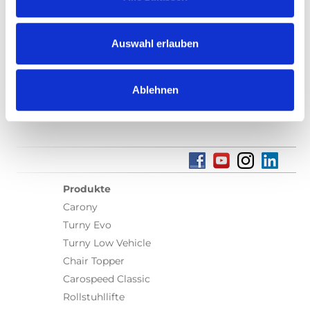
Auswahl erlauben
Finden Sie einen lokalen Händler
Ablehnen
Produkte
Carony
Turny Evo
Turny Low Vehicle
Chair Topper
Carospeed Classic
Rollstuhllifte