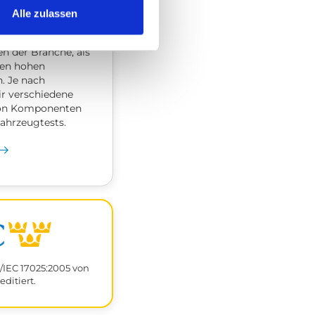
Alle zulassen
den getestet, um
n der Branche, als
nen hohen
. Je nach
r verschiedene
von Komponenten
Fahrzeugtests.
/IEC 17025:2005 von
editiert.