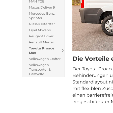
MAN TGE
Maxus Deliver 9
Mercedes-Benz
Sprinter
Nissan Interstar
Opel Movano
Peugeot Boxer
Renault Master
Toyota Proace
Max
Die Vorteile
Volkswagen Crafter
Volkswagen
Der Toyota Proac
Transporter &
Caravelle
Behinderungen un
Standardlayout ni
mit flexiblen Zus
einen barrierefre
eingeschränkter 