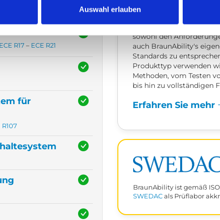
So testen wir
Auswahl erlauben
Alle unsere Produkte wer
sowohl den Anforderunge
ECE R17
–
ECE R21
auch BraunAbility's eige
Standards zu entsprechen
Produkttyp verwenden wi
Methoden, vom Testen 
bis hin zu vollständigen 
tem für
Erfahren Sie mehr
 R107
haltesystem
ung
BraunAbility ist gemäß ISO
SWEDAC
als Prüflabor akkr