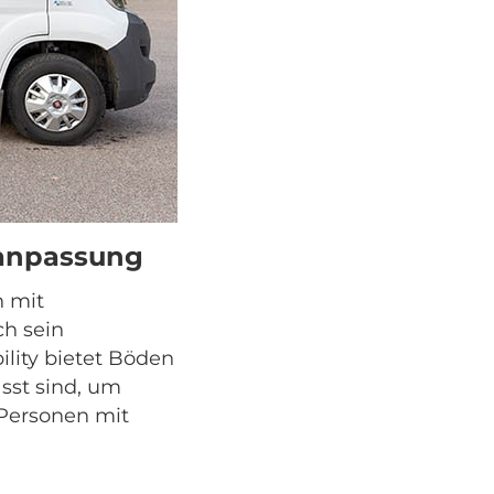
uganpassung
n mit
ch sein
ility bietet Böden
asst sind, um
 Personen mit
.