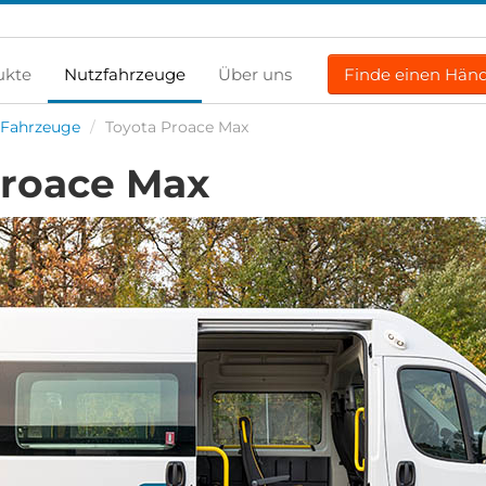
ukte
Nutzfahrzeuge
Über uns
Finde einen Händ
e Fahrzeuge
/
Toyota Proace Max
Proace Max