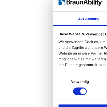
Zustimmung
Diese Webseite verwendet 
Wir verwenden Cookies, um I
und die Zugriffe auf unsere 
Website an unsere Partner fü
möglicherweise mit weiteren
Auf Qualit
der Dienste gesammelt habe
Der TÜV begleitet 
Einwilligungsauswahl
Spacefloor® LX, di
Notwendig
vielfältigen Kombi
Rollstühlen und Rol
Folgende Prüfberic
Aluminiumbo