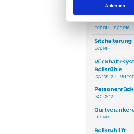
Ablehnen
ECE R14
Sitz
ECE R14
–
ECE R16
–
Sitzhalterung
ECE R14
Rückhaltesys
Rollstühle
ISO 10542-1
–
UNECE
Personenrück
ISO 10542
Gurtveranker
ECE R14
Rollstuhllift