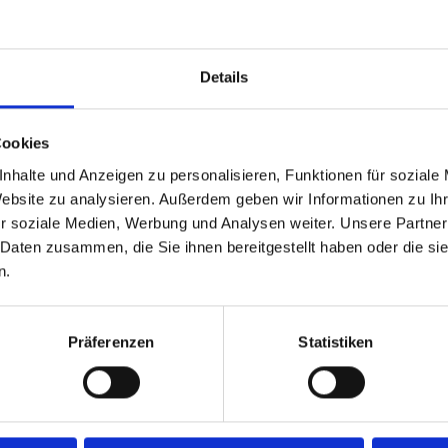
Details
Cookies
nhalte und Anzeigen zu personalisieren, Funktionen für soziale
Website zu analysieren. Außerdem geben wir Informationen zu I
r soziale Medien, Werbung und Analysen weiter. Unsere Partner
 Daten zusammen, die Sie ihnen bereitgestellt haben oder die s
ät getestet
n.
unsere Fahrzeugtests mit
e den Einbau in
Präferenzen
Statistiken
nationen aus Sitzen,
lstuhlliften erlauben.
hte liegen vor:
den