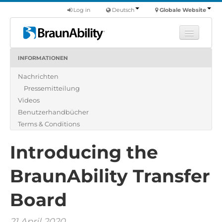
Log in
Deutsch
Globale Website
INFORMATIONEN
Fortbildung
Nachrichten
Produkte
Pressemitteilung
Nutzfahrzeuge
Videos
Über uns
Benutzerhandbücher
Terms & Conditions
Finde einen Händler
Introducing the
BraunAbility Transfer
Board
21 April 2020