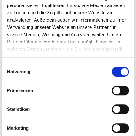
Can be installed on either side of the car.
personalisieren, Funktionen für soziale Medien anbieten
Does not prevent you from sharing your
zu können und die Zugriffe auf unsere Website zu
car
analysieren. Außerdem geben wir Informationen zu Ihrer
Stays out of the way until needed.
Verwendung unserer Website an unsere Partner für
No permanent installation
soziale Medien, Werbung und Analysen weiter. Unsere
The installation is completely reversible.
Partner führen diese Informationen möglicherweise mit
weiteren Daten zusammen, die Sie ihnen bereitgestellt
haben oder die sie im Rahmen Ihrer Nutzung der Dienste
gesammelt haben.
Einwilligungsauswahl
Go to product page
Notwendig
Präferenzen
Statistiken
Makes getting in and out less cumbersome.
Marketing