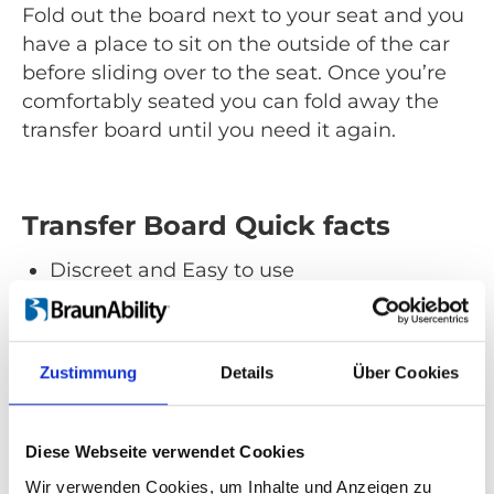
Fold out the board next to your seat and you
have a place to sit on the outside of the car
before sliding over to the seat. Once you’re
comfortably seated you can fold away the
transfer board until you need it again.
Transfer Board Quick facts
Discreet and Easy to use
Fold-out accessibility.
A good help for anyone
Makes getting in and out less
Zustimmung
Details
Über Cookies
cumbersome.
Choose the car you want
Easy to install in almost any vehicle.
Diese Webseite verwendet Cookies
Suitable for both drivers and passengers
Wir verwenden Cookies, um Inhalte und Anzeigen zu