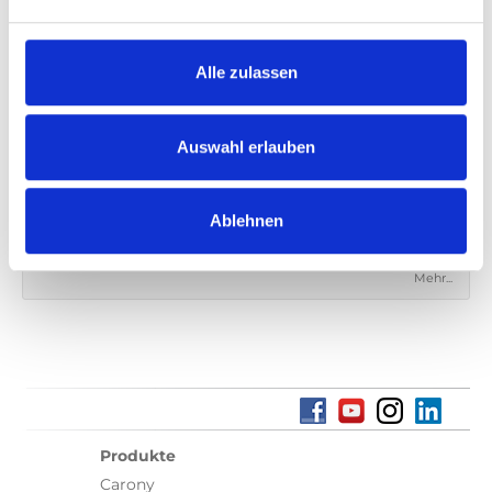
LATEST NEWS
BraunAbility part of Swedish EV charging stations
Alle zulassen
standard
BraunAbility is expanding its European production
Auswahl erlauben
Proudly introducing the Carolift® 100
Uplifting News
Ablehnen
Wir präsentieren: eine geprüfte und zugelassene Obere
Gurtverankerung
Mehr...
Produkte
Carony