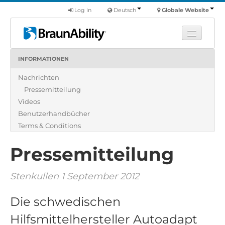
Log in
Deutsch
Globale Website
INFORMATIONEN
Fortbildung
Nachrichten
Produkte
Pressemitteilung
Nutzfahrzeuge
Videos
Über uns
Benutzerhandbücher
Terms & Conditions
Finde einen Händler
Pressemitteilung
Stenkullen 1 September 2012
Die schwedischen
Hilfsmittelhersteller Autoadapt