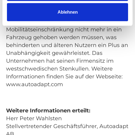
Der Sitzlift Turny und das Rollstuhlsystem
Ablehnen
Carony sind zwei innovative Lösungen, mit
denen Menschen mit
Mobilitätseinschränkung nicht mehr in ein
Fahrzeug gehoben werden müssen, was
behinderten und älteren Nutzern ein Plus an
Unabhängigkeit gewährleistet. Das
Unternehmen hat seinen Firmensitz im
westschwedischen Stenkullen. Weitere
Informationen finden Sie auf der Webseite:
www.autoadapt.com
Weitere Informationen erteilt:
Herr Peter Wahlsten
Stellvertretender Geschäftsführer, Autoadapt
AB