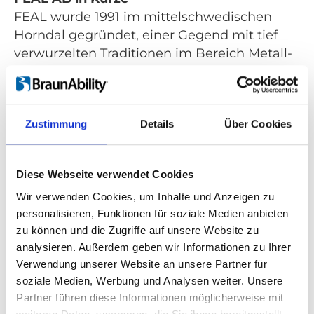
FEAL wurde 1991 im mittelschwedischen
Horndal gegründet, einer Gegend mit tief
verwurzelten Traditionen im Bereich Metall-
und Fertigungsindustrie. Die einst für den
skandinavischen Markt konzipierten
Produkte werden heute in der ganzen Welt
Zustimmung
Details
Über Cookies
vertrieben. Durch kontinuierliche Neu- und
Weiterentwicklung hat das Unternehmen
eine führende Position als Hersteller von
Diese Webseite verwendet Cookies
Rollstuhlrampen für Menschen mit
Wir verwenden Cookies, um Inhalte und Anzeigen zu
Behinderung und Aluminium-
personalisieren, Funktionen für soziale Medien anbieten
Auffahrrampen für die Transportindustrie
zu können und die Zugriffe auf unsere Website zu
inne. Das Produktspektrum reicht von
analysieren. Außerdem geben wir Informationen zu Ihrer
mobilen Rampen bis zu fest montierten,
Verwendung unserer Website an unsere Partner für
modularen Lösungen. Ein weiteres wichtiges
soziale Medien, Werbung und Analysen weiter. Unsere
Segment sind Produkte für die
Partner führen diese Informationen möglicherweise mit
Wohnraumanpassung. Hier bietet FEAL