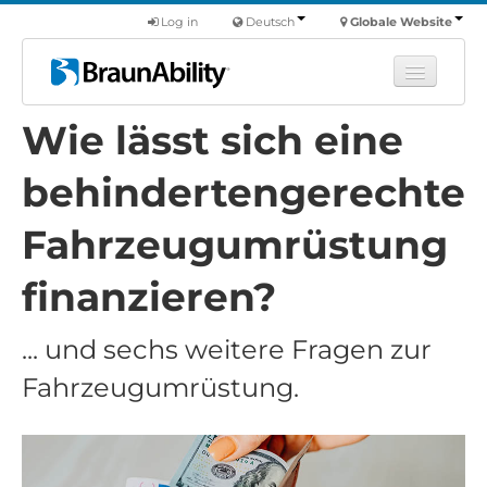
Log in
Deutsch
Globale Website
Wie lässt sich eine
Fortbildung
Produkte
behindertengerechte
Nutzfahrzeuge
Fahrzeugumrüstung
Über uns
finanzieren?
Finde einen Händler
... und sechs weitere Fragen zur
Fahrzeugumrüstung.