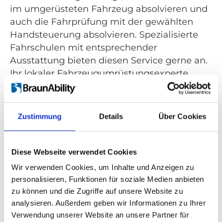
im umgerüsteten Fahrzeug absolvieren und
auch die Fahrprüfung mit der gewählten
Handsteuerung absolvieren. Spezialisierte
Fahrschulen mit entsprechender
Ausstattung bieten diesen Service gerne an.
Ihr lokaler Fahrzeugumrüstungsexperte
unterstützt Sie bei der Suche nach
geeigneten Fahrschulen in Ihrer Nähe.
Zustimmung
Details
Über Cookies
5. Gibt es besondere
Vorschriften für umgerüstete
Diese Webseite verwendet Cookies
Fahrzeuge?
Wir verwenden Cookies, um Inhalte und Anzeigen zu
personalisieren, Funktionen für soziale Medien anbieten
In Deutschland gelten dieselben Vorschriften
zu können und die Zugriffe auf unsere Website zu
wie für normale Autos. Alle Fahrzeuge
analysieren. Außerdem geben wir Informationen zu Ihrer
müssen die geltenden Crashvorschriften und
Verwendung unserer Website an unsere Partner für