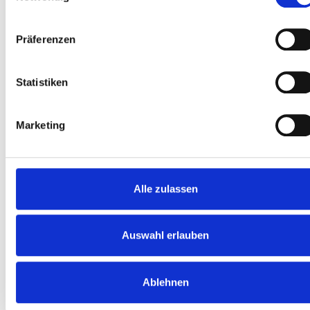
Produkte
E-Serie lifte
Präferenzen
Spacefloor® LX
Schienen
Statistiken
Sitzhalterungen
Informationen
Marketing
Fortbildung
Nachrichten
Benutzerhandbücher
Alle zulassen
Videos
Kundenmeinungen
Auswahl erlauben
Über uns
Gleiche Sicherheit für alle
Ablehnen
Unternehmenspräsentation
Arbeiten bei BraunAbility