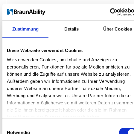
Zustimmung
Details
Über Cookies
Diese Webseite verwendet Cookies
Wir verwenden Cookies, um Inhalte und Anzeigen zu
personalisieren, Funktionen für soziale Medien anbieten zu
können und die Zugriffe auf unsere Website zu analysieren.
Produkte
Außerdem geben wir Informationen zu Ihrer Verwendung
Carony
unserer Website an unsere Partner für soziale Medien,
Turny Evo
Werbung und Analysen weiter. Unsere Partner führen diese
Informationen möglicherweise mit weiteren Daten zusammen
Turny Low Vehicle
die Sie ihnen bereitgestellt haben oder die sie im Rahmen
Chair Topper
Ihrer Nutzung der Dienste gesammelt haben.
Carospeed Classic
Einwilligungsauswahl
Rollstuhllifte
Notwendig