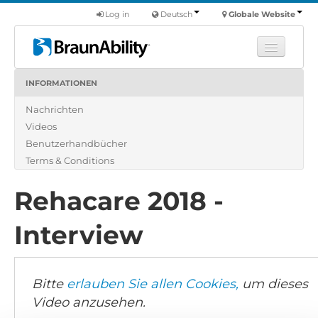
Log in
Deutsch
Globale Website
INFORMATIONEN
Fortbildung
Nachrichten
Produkte
Videos
Nutzfahrzeuge
Benutzerhandbücher
Über uns
Terms & Conditions
Finde einen Händler
Rehacare 2018 -
Interview
Bitte
erlauben Sie allen Cookies,
um dieses
Video anzusehen.