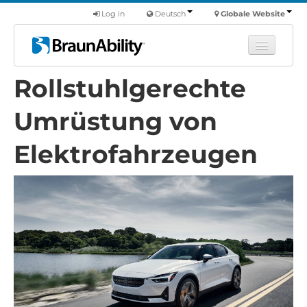
Log in
Deutsch
Globale Website
Rollstuhlgerechte
Fortbildung
Produkte
Umrüstung von
Nutzfahrzeuge
Elektrofahrzeugen
Über uns
Finde einen Händler