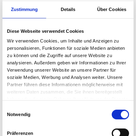
Umständen sind die elektrischen Funktionen
Zustimmung
Details
Über Cookies
verschiedener Handsteuerungen
beispielsweise nicht mit der
Fahrzeugelektrik kompatibel.
Diese Webseite verwendet Cookies
Wir verwenden Cookies, um Inhalte und Anzeigen zu
Bei Anpassungen mit höherer
personalisieren, Funktionen für soziale Medien anbieten
Leistungsaufnahme ist es oft schwierig, eine
zu können und die Zugriffe auf unsere Website zu
Stelle für den Anschluss an die
analysieren. Außerdem geben wir Informationen zu Ihrer
Fahrzeugelektrik zu finden, an der die nötige
Verwendung unserer Website an unsere Partner für
Stromstärke bereitgestellt werden kann.
soziale Medien, Werbung und Analysen weiter. Unsere
Partner führen diese Informationen möglicherweise mit
Ein weiterer Unterschied liegt in der Art der
weiteren Daten zusammen, die Sie ihnen bereitgestellt
Sitzbefestigung am Boden. Normalerweise
haben oder die sie im Rahmen Ihrer Nutzung der Dienste
wird ein Sitz mit vier Schrauben am Boden
gesammelt haben.
Einwilligungsauswahl
montiert, aber bei bestimmten
Notwendig
vollelektrischen Autos ist dies nicht der Fall.
Und selbst wenn ein solcher Sitz physisch
Präferenzen
ausgebaut werden könnte, lässt die