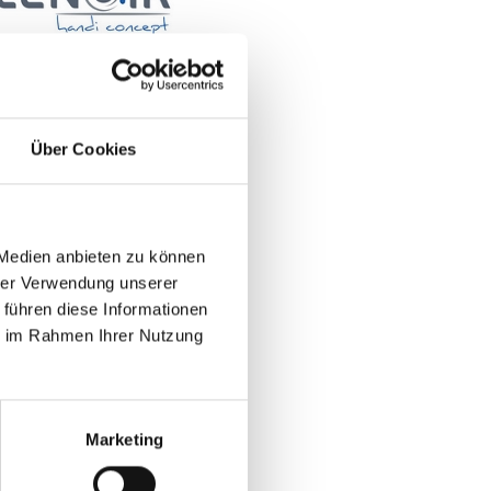
Verkaufte Produkte:
Um- und Hinsetzen
Heben und Verstauen
Über Cookies
Fahrhilfen
Rollstuhllifte
Rampen
 Medien anbieten zu können
hrer Verwendung unserer
 führen diese Informationen
ie im Rahmen Ihrer Nutzung
Marketing
Verkaufte Produkte:
Um- und Hinsetzen
Heben und Verstauen