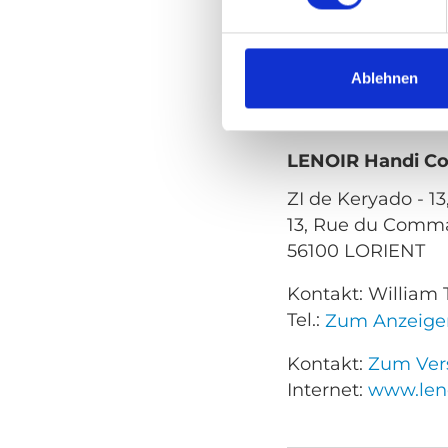
RENNES
Kontakt:
Zum Vers
Internet:
www.len
SAINT BERTHE
Ablehnen
TREGUEUX
VILLE SUR LUM
LENOIR Handi C
ZI de Keryado - 
13, Rue du Comma
56100 LORIENT
Kontakt: Willia
Tel.:
Zum Anzeige
Kontakt:
Zum Vers
Internet:
www.len