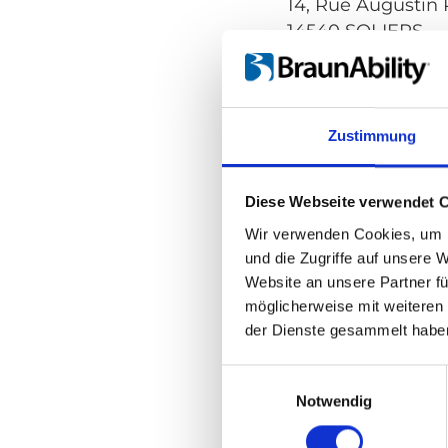
14, Rue Augustin R
BRUMATH
14540 SOLIERS
COMPIEGNE
Kontakt: Maxime
Tel.:
Zum Anzeige
EBBLINGHEM
Zustimmung
Kontakt:
Zum Vers
FONTENAY SUR
Internet:
www.len
LE MANS
Diese Webseite verwendet 
Wir verwenden Cookies, um I
LE VAL D´AJOL
und die Zugriffe auf unsere 
MERICOURT SO
Website an unsere Partner fü
LENOIR Handi C
möglicherweise mit weiteren
27, Rue Lavoisier
MULHOUSE
der Dienste gesammelt habe
95220 HERBLAY
NANCY
Einwilligungsauswahl
Kontakt: Pascal C
Notwendig
PONT HEBERT
Tel.:
Zum Anzeige