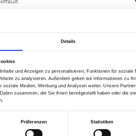
iffault
 Lemarchand
n anklicken
Details
enden einer Nachricht, hier klicken
 EURE
oirhandiconcept.com
Cookies
nhalte und Anzeigen zu personalisieren, Funktionen für soziale
Website zu analysieren. Außerdem geben wir Informationen zu I
US LENS
r soziale Medien, Werbung und Analysen weiter. Unsere Partner
oncept
 Daten zusammen, die Sie ihnen bereitgestellt haben oder die s
n.
orre
Präferenzen
Statistiken
n anklicken