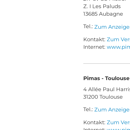
Auch
Z. I Les Paluds
13685 Aubagne
Bellerive-sur-All
Tel.:
Zum Anzeige
Brest
Kontakt:
Zum Vers
Cahors
Internet:
www.pim
Canéjan
Chatou
Pimas - Toulouse
Chis
4 Allée Paul Harri
Didenheim
31200 Toulouse
Dijon
Tel.:
Zum Anzeige
Échirolles
Kontakt:
Zum Vers
Haccourt
Internet:
www.pim