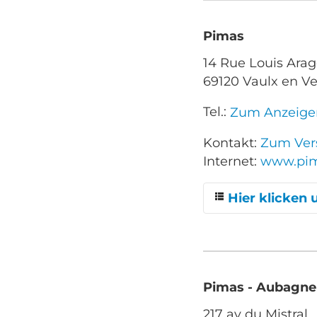
Pimas
14 Rue Louis Ara
69120 Vaulx en Ve
Tel.:
Zum Anzeige
Kontakt:
Zum Vers
Internet:
www.pim
Hier klicken 
Albens
Alès
Pimas - Aubagne
Appoigny
217 av du Mistral