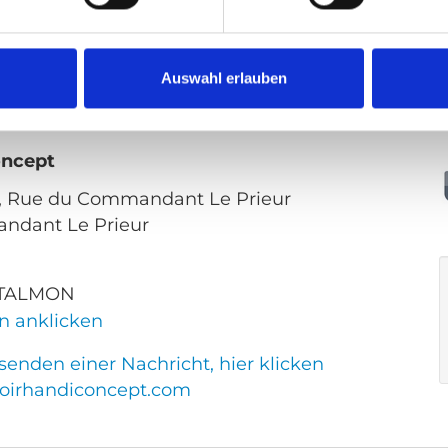
enden einer Nachricht, hier klicken
oirhandiconcept.com
VIN
Auswahl erlauben
ES
oncept
13, Rue du Commandant Le Prieur
ndant Le Prieur
m TALMON
n anklicken
enden einer Nachricht, hier klicken
oirhandiconcept.com