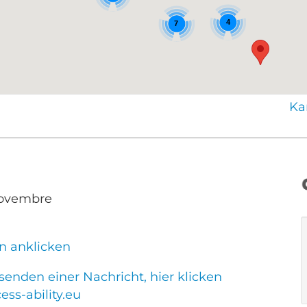
4
7
Ka
Novembre
n anklicken
enden einer Nachricht, hier klicken
ss-ability.eu