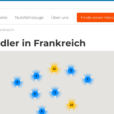
ukte
Nutzfahrzeuge
Über uns
Finde einen Händ
ankreich
ler in Frankreich
12
5
2
7
4
3
9
12
8