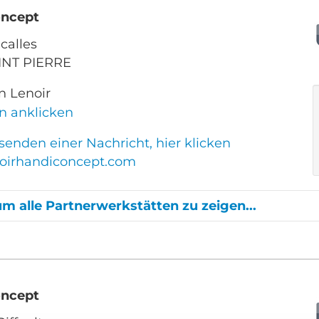
oncept
calles
INT PIERRE
n Lenoir
n anklicken
enden einer Nachricht, hier klicken
oirhandiconcept.com
um alle Partnerwerkstätten zu zeigen...
SUR MAINE
oncept