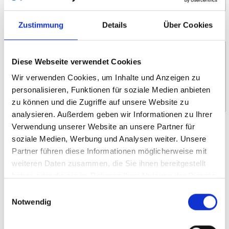
Zustimmung
Details
Über Cookies
Nachricht *
Diese Webseite verwendet Cookies
Wir verwenden Cookies, um Inhalte und Anzeigen zu
personalisieren, Funktionen für soziale Medien anbieten
zu können und die Zugriffe auf unsere Website zu
analysieren. Außerdem geben wir Informationen zu Ihrer
Verwendung unserer Website an unsere Partner für
Wofür interessieren Sie sich?
soziale Medien, Werbung und Analysen weiter. Unsere
Um- und Hinsetzen
Partner führen diese Informationen möglicherweise mit
weiteren Daten zusammen, die Sie ihnen bereitgestellt
Heben und Verstauen
haben oder die sie im Rahmen Ihrer Nutzung der Dienste
Selbstständiges Fahren
gesammelt haben.
Einwilligungsauswahl
Rollstuhllifte
Notwendig
Systemboden und Sitze