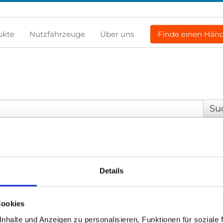
ukte
Nutzfahrzeuge
Über uns
Finde einen Händ
Details
Produkte
Informationen
E-Serie lifte
Fortbildung
Cookies
Spacefloor® LX
Nachrichten
nhalte und Anzeigen zu personalisieren, Funktionen für soziale