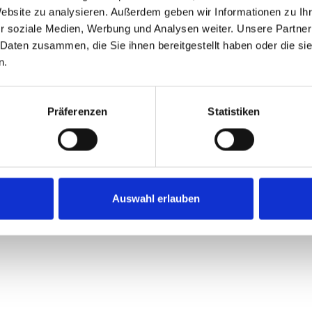
Schienen
Benutzerhandbüch
Website zu analysieren. Außerdem geben wir Informationen zu I
Sitzhalterungen
Videos
r soziale Medien, Werbung und Analysen weiter. Unsere Partner
Kundenmeinungen
 Daten zusammen, die Sie ihnen bereitgestellt haben oder die s
n.
Präferenzen
Statistiken
en Sie über unsere
Ko
|
|
gs-bedingungen
Datenschutzerklärung
Cookies
Auswahl erlauben