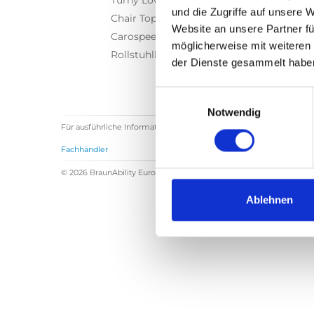
Turny Low Vehicle
und die Zugriffe auf unsere 
Chair Topper
Website an unsere Partner fü
Carospeed Classic
möglicherweise mit weiteren
Rollstuhllifte
der Dienste gesammelt habe
Einwilligungsauswahl
Notwendig
Für ausführliche Informationen über BraunAbility Europe bekomm
Fachhändler
© 2026 BraunAbility Europe AB. Alle Rechte vorbehalten.
Nutzun
Ablehnen