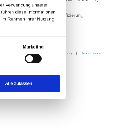
er
Arbeiten bei BraunAbility
hrer Verwendung unserer
Kontakt
 führen diese Informationen
ISO Zertifizierung
ie im Rahmen Ihrer Nutzung
Marketing
|
|
|
ntakt
Nachrichten
Pressemitteilung
Dealer home
Alle zulassen