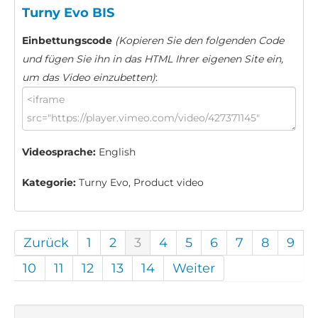
Turny Evo BIS
Einbettungscode
(Kopieren Sie den folgenden Code
und fügen Sie ihn in das HTML Ihrer eigenen Site ein,
um das Video einzubetten)
:
Videosprache:
English
Kategorie:
Turny Evo, Product video
Zurück
1
2
3
4
5
6
7
8
9
10
11
12
13
14
Weiter