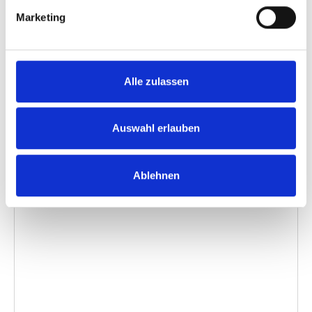
um das Video einzubetten)
:
Marketing
Videosprache:
English
Untertitel:
English
Alle zulassen
Kategorie:
Product video, E-Series lift
Auswahl erlauben
Bitte
erlauben Sie allen Cookies,
um dieses
Ablehnen
Video anzusehen.