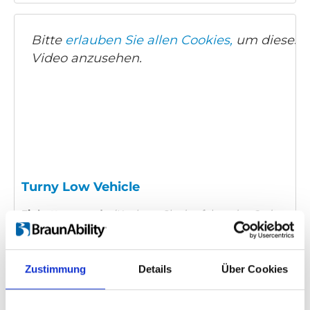
Bitte
erlauben Sie allen Cookies,
um dieses
Video anzusehen.
Turny Low Vehicle
Einbettungscode
(Kopieren Sie den folgenden Code
und fügen Sie ihn in das HTML Ihrer eigenen Site ein,
um das Video einzubetten)
:
Zustimmung
Details
Über Cookies