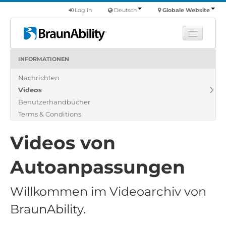
Log in
Deutsch
Globale Website
INFORMATIONEN
Fortbildung
Nachrichten
Produkte
Videos
Nutzfahrzeuge
Benutzerhandbücher
Über uns
Terms & Conditions
Finde einen Händler
Videos von
Autoanpassungen
Willkommen im Videoarchiv von
BraunAbility.