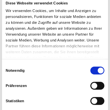
Diese Webseite verwendet Cookies
Videosprache:
English
Wir verwenden Cookies, um Inhalte und Anzeigen zu
Kategorie:
Turny Low Vehicle, Product video
personalisieren, Funktionen für soziale Medien anbieten
zu können und die Zugriffe auf unsere Website zu
analysieren. Außerdem geben wir Informationen zu Ihrer
Verwendung unserer Website an unsere Partner für
Bitte
erlauben Sie allen Cookies,
um dieses
soziale Medien, Werbung und Analysen weiter. Unsere
Video anzusehen.
Partner führen diese Informationen möglicherweise mit
weiteren Daten zusammen, die Sie ihnen bereitgestellt
haben oder die sie im Rahmen Ihrer Nutzung der Dienste
gesammelt haben.
Einwilligungsauswahl
Notwendig
Präferenzen
BraunAbility E-Series: Product Overview
Einbettungscode
(Kopieren Sie den folgenden Code
Statistiken
und fügen Sie ihn in das HTML Ihrer eigenen Site ein,