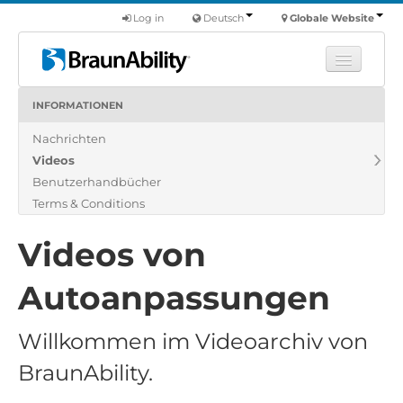
Log in
Deutsch
Globale Website
INFORMATIONEN
Fortbildung
Nachrichten
Produkte
Videos
Nutzfahrzeuge
Benutzerhandbücher
Über uns
Terms & Conditions
Finde einen Händler
Videos von
Autoanpassungen
Willkommen im Videoarchiv von
BraunAbility.