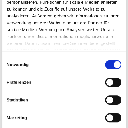
personalisieren, Funktionen für soziale Medien anbieten
Bitte
erlauben Sie allen Cookies,
um dieses
zu können und die Zugriffe auf unsere Website zu
Video anzusehen.
analysieren. Außerdem geben wir Informationen zu Ihrer
Verwendung unserer Website an unsere Partner für
soziale Medien, Werbung und Analysen weiter. Unsere
Partner führen diese Informationen möglicherweise mit
weiteren Daten zusammen, die Sie ihnen bereitgestellt
haben oder die sie im Rahmen Ihrer Nutzung der Dienste
gesammelt haben.
Einwilligungsauswahl
Notwendig
Turny Evo
Einbettungscode
(Kopieren Sie den folgenden Code
Präferenzen
und fügen Sie ihn in das HTML Ihrer eigenen Site ein,
um das Video einzubetten)
:
Statistiken
Marketing
Videosprache:
English