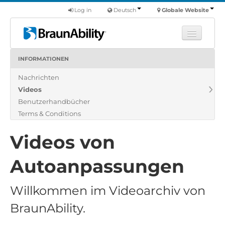
Log in
Deutsch
Globale Website
INFORMATIONEN
Fortbildung
Nachrichten
Produkte
Videos
Nutzfahrzeuge
Benutzerhandbücher
Über uns
Terms & Conditions
Finde einen Händler
Videos von
Autoanpassungen
Willkommen im Videoarchiv von
BraunAbility.