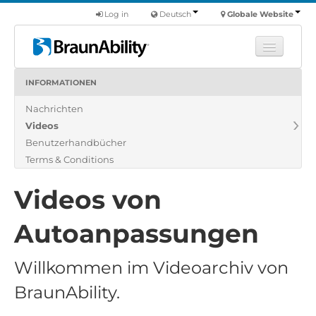
Log in
Deutsch
Globale Website
INFORMATIONEN
Fortbildung
Nachrichten
Produkte
Videos
Nutzfahrzeuge
Benutzerhandbücher
Über uns
Terms & Conditions
Finde einen Händler
Videos von
Autoanpassungen
Willkommen im Videoarchiv von
BraunAbility.