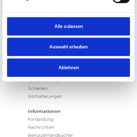
Produkte
Carony
Turny Evo
Turny Low Vehicle
Alle zulassen
Chair Topper
Carospeed Classic
Auswahl erlauben
Rollstuhllifte
Produkte
Ablehnen
E-Serie lifte
Spacefloor® LX
Schienen
Sitzhalterungen
Informationen
Fortbildung
Nachrichten
Benutzerhandbücher