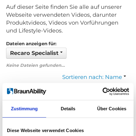
Auf dieser Seite finden Sie alle auf unserer
Webseite verwendeten Videos, darunter
Produktvideos, Videos von Vorführungen
und Lifestyle-Videos.
Dateien anzeigen für:
Recaro Specialist
Keine Dateien gefunden...
Sortieren nach: Name
Zurück
1
Weiter
Zustimmung
Details
Über Cookies
Suchen Sie etwas Bestimmtes?
Wenn Sie nach einem Video zu einem bestimmten Produkt
Diese Webseite verwendet Cookies
suchen, können Sie das gewünschte Produkt im Dropdown-