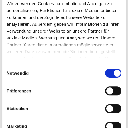
Wir verwenden Cookies, um Inhalte und Anzeigen zu
Menü auf der linken Seite auswählen. Bitte beachten Sie, dass es
nicht zu allen Produkten eigene Videos gibt.
personalisieren, Funktionen für soziale Medien anbieten
zu können und die Zugriffe auf unsere Website zu
Einbetten
analysieren. Außerdem geben wir Informationen zu Ihrer
Unter jedem Video finden Sie einen Code, mit dem Sie das Video
auf Ihrer Webseite einbetten können.
Verwendung unserer Website an unsere Partner für
soziale Medien, Werbung und Analysen weiter. Unsere
Abonnieren
Partner führen diese Informationen möglicherweise mit
Abonnieren Sie hier unseren
YouTube-Kanal
, um sofort
weiteren Daten zusammen, die Sie ihnen bereitgestellt
benachrichtigt zu werden, wenn wir ein neues Video hochladen.
haben oder die sie im Rahmen Ihrer Nutzung der Dienste
gesammelt haben.
Einwilligungsauswahl
Notwendig
Präferenzen
Statistiken
Marketing