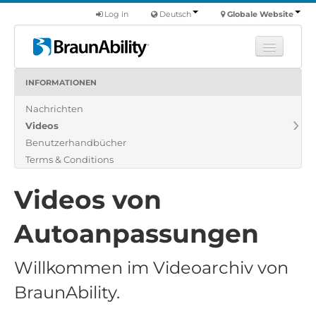
Log in
Deutsch
Globale Website
INFORMATIONEN
Fortbildung
Nachrichten
Produkte
Videos
Nutzfahrzeuge
Benutzerhandbücher
Über uns
Terms & Conditions
Finde einen Händler
Videos von
Autoanpassungen
Willkommen im Videoarchiv von
BraunAbility.