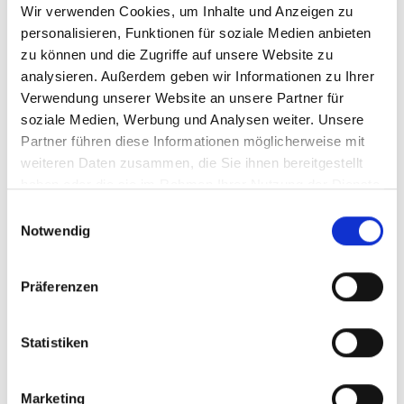
Wir verwenden Cookies, um Inhalte und Anzeigen zu
Menü auf der linken Seite auswählen. Bitte beachten Sie, dass es
nicht zu allen Produkten eigene Videos gibt.
personalisieren, Funktionen für soziale Medien anbieten
zu können und die Zugriffe auf unsere Website zu
Einbetten
analysieren. Außerdem geben wir Informationen zu Ihrer
Unter jedem Video finden Sie einen Code, mit dem Sie das Video
auf Ihrer Webseite einbetten können.
Verwendung unserer Website an unsere Partner für
soziale Medien, Werbung und Analysen weiter. Unsere
Abonnieren
Partner führen diese Informationen möglicherweise mit
Abonnieren Sie hier unseren
YouTube-Kanal
, um sofort
weiteren Daten zusammen, die Sie ihnen bereitgestellt
benachrichtigt zu werden, wenn wir ein neues Video hochladen.
haben oder die sie im Rahmen Ihrer Nutzung der Dienste
gesammelt haben.
Einwilligungsauswahl
Notwendig
Präferenzen
Statistiken
Marketing