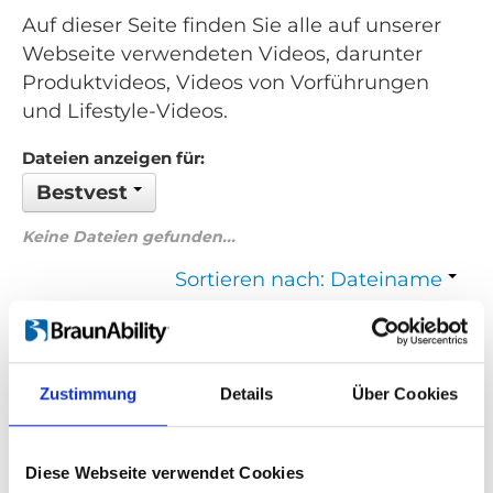
Auf dieser Seite finden Sie alle auf unserer
Webseite verwendeten Videos, darunter
Produktvideos, Videos von Vorführungen
und Lifestyle-Videos.
Dateien anzeigen für:
Bestvest
Keine Dateien gefunden...
Sortieren nach: Dateiname
Zurück
1
Weiter
Zustimmung
Details
Über Cookies
Suchen Sie etwas Bestimmtes?
Wenn Sie nach einem Video zu einem bestimmten Produkt
Diese Webseite verwendet Cookies
suchen, können Sie das gewünschte Produkt im Dropdown-