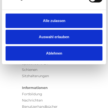
Produkte
Carony
Turny Evo
Turny Low Vehicle
Alle zulassen
Chair Topper
Carospeed Classic
Auswahl erlauben
Rollstuhllifte
Produkte
Ablehnen
E-Serie lifte
Spacefloor® LX
Schienen
Sitzhalterungen
Informationen
Fortbildung
Nachrichten
Benutzerhandbücher