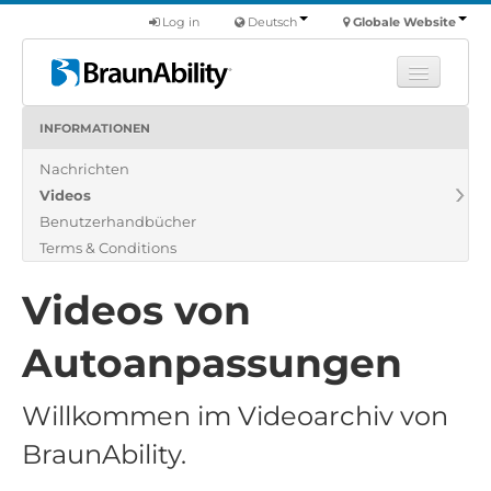
Log in
Deutsch
Globale Website
INFORMATIONEN
Fortbildung
Nachrichten
Produkte
Videos
Nutzfahrzeuge
Benutzerhandbücher
Über uns
Terms & Conditions
Finde einen Händler
Videos von
Autoanpassungen
Willkommen im Videoarchiv von
BraunAbility.