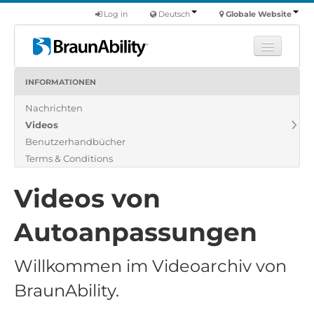
Log in
Deutsch
Globale Website
INFORMATIONEN
Fortbildung
Nachrichten
Produkte
Videos
Nutzfahrzeuge
Benutzerhandbücher
Über uns
Terms & Conditions
Finde einen Händler
Videos von
Autoanpassungen
Willkommen im Videoarchiv von
BraunAbility.