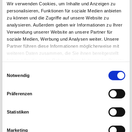
Wir verwenden Cookies, um Inhalte und Anzeigen zu
Menü auf der linken Seite auswählen. Bitte beachten Sie, dass es
nicht zu allen Produkten eigene Videos gibt.
personalisieren, Funktionen für soziale Medien anbieten
zu können und die Zugriffe auf unsere Website zu
Einbetten
analysieren. Außerdem geben wir Informationen zu Ihrer
Unter jedem Video finden Sie einen Code, mit dem Sie das Video
auf Ihrer Webseite einbetten können.
Verwendung unserer Website an unsere Partner für
soziale Medien, Werbung und Analysen weiter. Unsere
Abonnieren
Partner führen diese Informationen möglicherweise mit
Abonnieren Sie hier unseren
YouTube-Kanal
, um sofort
weiteren Daten zusammen, die Sie ihnen bereitgestellt
benachrichtigt zu werden, wenn wir ein neues Video hochladen.
haben oder die sie im Rahmen Ihrer Nutzung der Dienste
gesammelt haben.
Einwilligungsauswahl
Notwendig
Präferenzen
Statistiken
Marketing