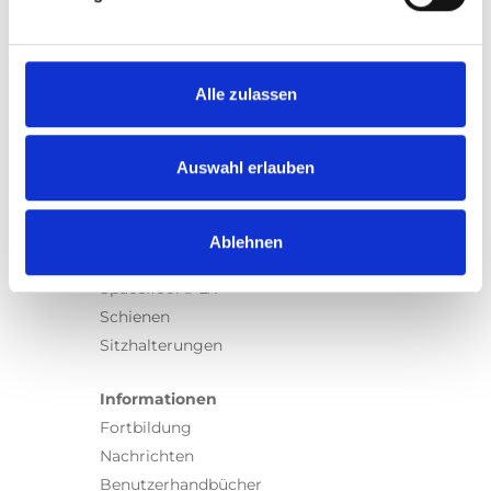
Produkte
Carony
Turny Evo
Turny Low Vehicle
Alle zulassen
Chair Topper
Carospeed Classic
Auswahl erlauben
Rollstuhllifte
Produkte
Ablehnen
E-Serie lifte
Spacefloor® LX
Schienen
Sitzhalterungen
Informationen
Fortbildung
Nachrichten
Benutzerhandbücher