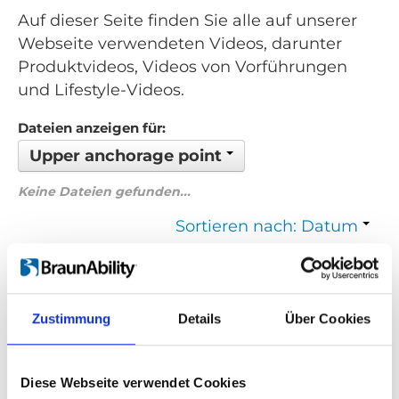
Auf dieser Seite finden Sie alle auf unserer
Webseite verwendeten Videos, darunter
Produktvideos, Videos von Vorführungen
und Lifestyle-Videos.
Dateien anzeigen für:
Upper anchorage point
Keine Dateien gefunden...
Sortieren nach: Datum
Zurück
1
Weiter
Zustimmung
Details
Über Cookies
Suchen Sie etwas Bestimmtes?
Wenn Sie nach einem Video zu einem bestimmten Produkt
Diese Webseite verwendet Cookies
suchen, können Sie das gewünschte Produkt im Dropdown-