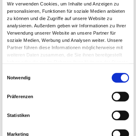
Wir verwenden Cookies, um Inhalte und Anzeigen zu
Menü auf der linken Seite auswählen. Bitte beachten Sie, dass es
nicht zu allen Produkten eigene Videos gibt.
personalisieren, Funktionen für soziale Medien anbieten
zu können und die Zugriffe auf unsere Website zu
Einbetten
analysieren. Außerdem geben wir Informationen zu Ihrer
Unter jedem Video finden Sie einen Code, mit dem Sie das Video
auf Ihrer Webseite einbetten können.
Verwendung unserer Website an unsere Partner für
soziale Medien, Werbung und Analysen weiter. Unsere
Abonnieren
Partner führen diese Informationen möglicherweise mit
Abonnieren Sie hier unseren
YouTube-Kanal
, um sofort
weiteren Daten zusammen, die Sie ihnen bereitgestellt
benachrichtigt zu werden, wenn wir ein neues Video hochladen.
haben oder die sie im Rahmen Ihrer Nutzung der Dienste
gesammelt haben.
Einwilligungsauswahl
Notwendig
Präferenzen
Statistiken
Marketing