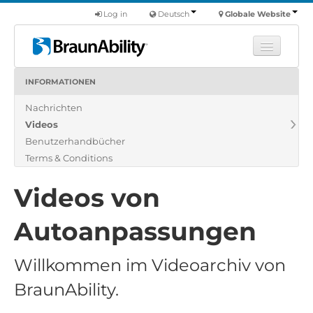
Log in
Deutsch
Globale Website
INFORMATIONEN
Fortbildung
Nachrichten
Produkte
Videos
Nutzfahrzeuge
Benutzerhandbücher
Über uns
Terms & Conditions
Finde einen Händler
Videos von
Autoanpassungen
Willkommen im Videoarchiv von
BraunAbility.