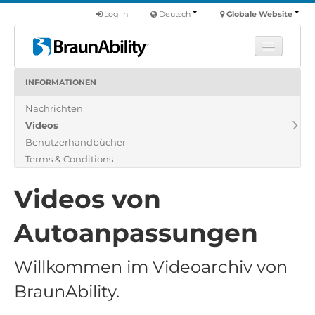
Log in
Deutsch
Globale Website
INFORMATIONEN
Fortbildung
Nachrichten
Produkte
Videos
Nutzfahrzeuge
Benutzerhandbücher
Über uns
Terms & Conditions
Finde einen Händler
Videos von
Autoanpassungen
Willkommen im Videoarchiv von
BraunAbility.