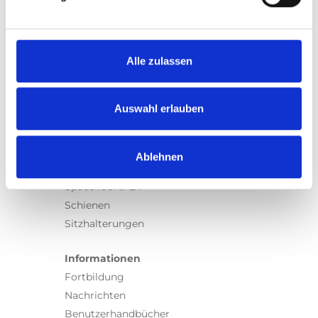
Produkte
Carony
Turny Evo
Turny Low Vehicle
Alle zulassen
Chair Topper
Carospeed Classic
Auswahl erlauben
Rollstuhllifte
Produkte
Ablehnen
E-Serie lifte
Spacefloor® LX
Schienen
Sitzhalterungen
Informationen
Fortbildung
Nachrichten
Benutzerhandbücher