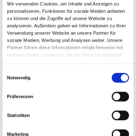
Wir verwenden Cookies, um Inhalte und Anzeigen zu
Menü auf der linken Seite auswählen. Bitte beachten Sie, dass es
nicht zu allen Produkten eigene Videos gibt.
personalisieren, Funktionen für soziale Medien anbieten
zu können und die Zugriffe auf unsere Website zu
Einbetten
analysieren. Außerdem geben wir Informationen zu Ihrer
Unter jedem Video finden Sie einen Code, mit dem Sie das Video
auf Ihrer Webseite einbetten können.
Verwendung unserer Website an unsere Partner für
soziale Medien, Werbung und Analysen weiter. Unsere
Abonnieren
Partner führen diese Informationen möglicherweise mit
Abonnieren Sie hier unseren
YouTube-Kanal
, um sofort
weiteren Daten zusammen, die Sie ihnen bereitgestellt
benachrichtigt zu werden, wenn wir ein neues Video hochladen.
haben oder die sie im Rahmen Ihrer Nutzung der Dienste
gesammelt haben.
Einwilligungsauswahl
Notwendig
Präferenzen
Statistiken
Marketing