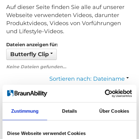
Auf dieser Seite finden Sie alle auf unserer
Webseite verwendeten Videos, darunter
Produktvideos, Videos von Vorführungen
und Lifestyle-Videos.
Dateien anzeigen für:
Butterfly Clip
Keine Dateien gefunden...
Sortieren nach: Dateiname
Zurück
1
Weiter
Zustimmung
Details
Über Cookies
Suchen Sie etwas Bestimmtes?
Wenn Sie nach einem Video zu einem bestimmten Produkt
Diese Webseite verwendet Cookies
suchen, können Sie das gewünschte Produkt im Dropdown-