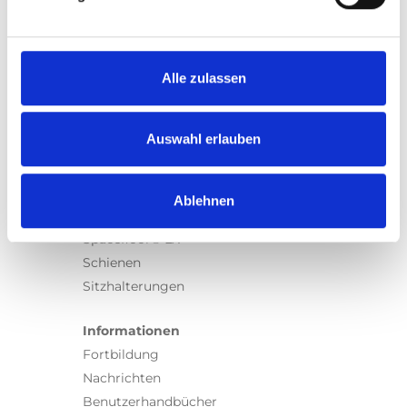
Produkte
Carony
Turny Evo
Turny Low Vehicle
Alle zulassen
Chair Topper
Carospeed Classic
Auswahl erlauben
Rollstuhllifte
Produkte
Ablehnen
E-Serie lifte
Spacefloor® LX
Schienen
Sitzhalterungen
Informationen
Fortbildung
Nachrichten
Benutzerhandbücher