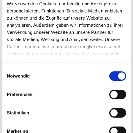
Wir verwenden Cookies, um Inhalte und Anzeigen zu
Menü auf der linken Seite auswählen. Bitte beachten Sie, dass es
nicht zu allen Produkten eigene Videos gibt.
personalisieren, Funktionen für soziale Medien anbieten
zu können und die Zugriffe auf unsere Website zu
Einbetten
analysieren. Außerdem geben wir Informationen zu Ihrer
Unter jedem Video finden Sie einen Code, mit dem Sie das Video
auf Ihrer Webseite einbetten können.
Verwendung unserer Website an unsere Partner für
soziale Medien, Werbung und Analysen weiter. Unsere
Abonnieren
Partner führen diese Informationen möglicherweise mit
Abonnieren Sie hier unseren
YouTube-Kanal
, um sofort
weiteren Daten zusammen, die Sie ihnen bereitgestellt
benachrichtigt zu werden, wenn wir ein neues Video hochladen.
haben oder die sie im Rahmen Ihrer Nutzung der Dienste
gesammelt haben.
Einwilligungsauswahl
Notwendig
Präferenzen
Statistiken
Marketing