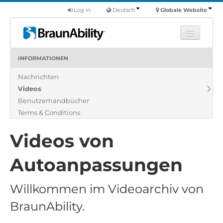
Log in
Deutsch
Globale Website
INFORMATIONEN
Fortbildung
Nachrichten
Produkte
Videos
Nutzfahrzeuge
Benutzerhandbücher
Über uns
Terms & Conditions
Finde einen Händler
Videos von
Autoanpassungen
Willkommen im Videoarchiv von
BraunAbility.