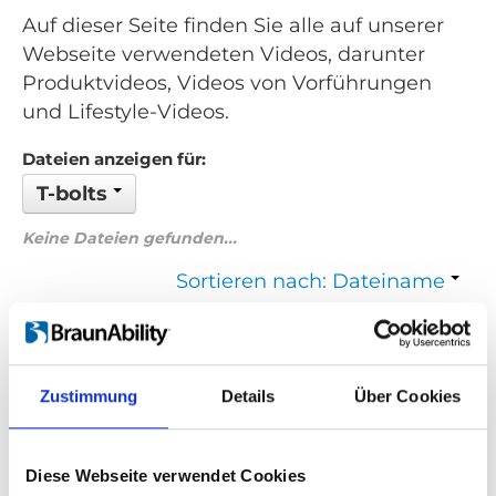
Auf dieser Seite finden Sie alle auf unserer
Webseite verwendeten Videos, darunter
Produktvideos, Videos von Vorführungen
und Lifestyle-Videos.
Dateien anzeigen für:
T-bolts
Keine Dateien gefunden...
Sortieren nach: Dateiname
Zurück
1
Weiter
Zustimmung
Details
Über Cookies
Suchen Sie etwas Bestimmtes?
Wenn Sie nach einem Video zu einem bestimmten Produkt
Diese Webseite verwendet Cookies
suchen, können Sie das gewünschte Produkt im Dropdown-