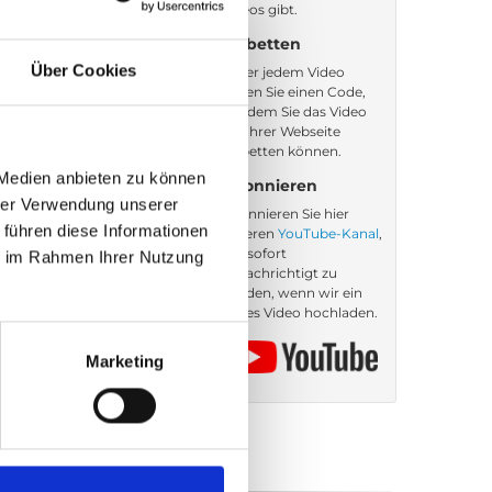
Videos gibt.
Einbetten
Über Cookies
Unter jedem Video
finden Sie einen Code,
mit dem Sie das Video
auf Ihrer Webseite
einbetten können.
 Medien anbieten zu können
Abonnieren
hrer Verwendung unserer
Abonnieren Sie hier
 führen diese Informationen
unseren
YouTube-Kanal
,
um sofort
ie im Rahmen Ihrer Nutzung
benachrichtigt zu
werden, wenn wir ein
neues Video hochladen.
Marketing