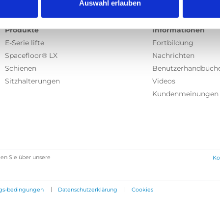
Auswahl erlauben
Produkte
Informationen
E-Serie lifte
Fortbildung
Spacefloor® LX
Nachrichten
Schienen
Benutzerhandbüch
Sitzhalterungen
Videos
Kundenmeinungen
en Sie über unsere
Ko
|
|
gs-bedingungen
Datenschutzerklärung
Cookies