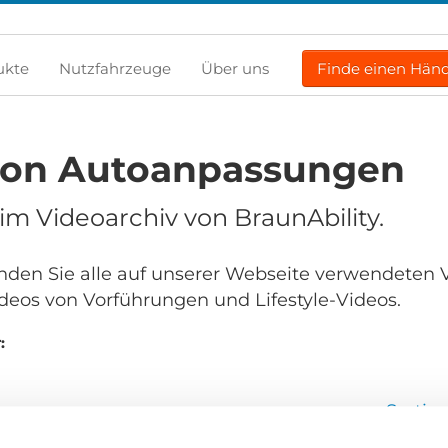
ukte
Nutzfahrzeuge
Über uns
Finde einen Händ
von Autoanpassungen
m Videoarchiv von BraunAbility.
finden Sie alle auf unserer Webseite verwendeten 
deos von Vorführungen und Lifestyle-Videos.
:
Sortie
en...